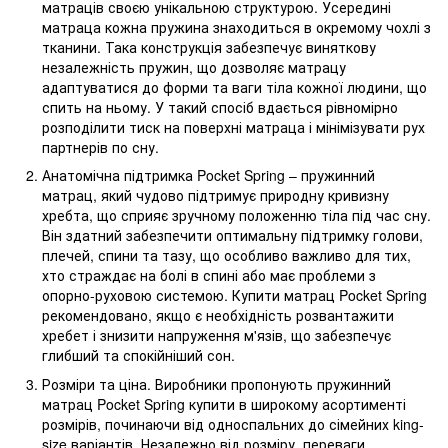
матраців своєю унікальною структурою. Усередині
матраца кожна пружина знаходиться в окремому чохлі з
тканини. Така конструкція забезпечує виняткову
незалежність пружин, що дозволяє матрацу
адаптуватися до форми та ваги тіла кожної людини, що
спить на ньому. У такий спосіб вдається рівномірно
розподілити тиск на поверхні матраца і мінімізувати рух
партнерів по сну.
Анатомічна підтримка Pocket Spring – пружинний
матрац, який чудово підтримує природну кривизну
хребта, що сприяє зручному положенню тіла під час сну.
Він здатний забезпечити оптимальну підтримку голови,
плечей, спини та тазу, що особливо важливо для тих,
хто страждає на болі в спині або має проблеми з
опорно-руховою системою. Купити матрац Pocket Spring
рекомендовано, якщо є необхідність розвантажити
хребет і знизити напруження м'язів, що забезпечує
глибший та спокійніший сон.
Розміри та ціна. Виробники пропонують пружинний
матрац Pocket Spring купити в широкому асортименті
розмірів, починаючи від односпальних до сімейних king-
size варіантів. Незалежно від розміру, переваги