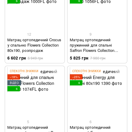
6
6
12
9
Матрац ортопедичний Crocus
Матрац ортопедичний
у спальню Flowers Collection
пружинний для спальні
80x190, розпродаж
Saffron Flowers Collection
80x190
6 602 грн
5 825 грн
6 949 грн
7 980 грн
СПЕКОТНІ ЗНИЖКИ
СПЕКОТНІ ЗНИЖКИ
−18%
−25%
ВІДЕО
6
6
5
6
Матрац ортопедичний
Матрац ортопедичний