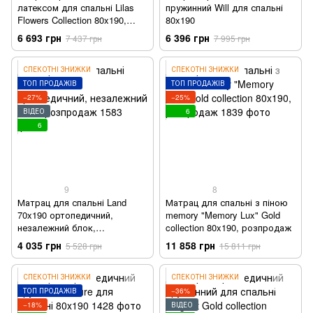
латексом для спальні Lilas
пружинний Will для спальні
Flowers Collection 80x190,
80x190
розпродаж
6 693 грн
6 396 грн
7 437 грн
7 995 грн
СПЕКОТНІ ЗНИЖКИ
СПЕКОТНІ ЗНИЖКИ
ТОП ПРОДАЖІВ
ТОП ПРОДАЖІВ
−27%
−25%
ВІДЕО
6
6
9
8
Матрац для спальні Land
Матрац для спальні з піною
70x190 ортопедичний,
memory "Memory Lux" Gold
незалежний блок,
collection 80x190, розпродаж
розпродаж
4 035 грн
11 858 грн
5 528 грн
15 811 грн
СПЕКОТНІ ЗНИЖКИ
СПЕКОТНІ ЗНИЖКИ
ТОП ПРОДАЖІВ
−36%
−18%
ВІДЕО