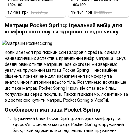
160x190
160x190
17 461 грн
19 451 грн
19 207 грн
21 396 грн
Матраци Pocket Spring: ідеальний вибір для
комфортного сну та здорового відпочинку
Коли йдеться про якісний сон і здоров'я хребта, одним з
найважливіших аспектів є правильний вибір матраца. Існує
безліч різних типів матраців, але сьогодні ми звернемо
увагу на пружинний матрац Pocket Spring – інноваційне
рішення, призначене для забезпечення комфорту та
анатомічної підтримки всього тіла. Розглянемо докладніше,
що таке матрац Pocket Spring і чому він стає все більш
популярним серед покупців. Також підкажемо, як вигідно та
з доставкою купити матрац Pocket Spring в Україні.
Особливості матраца Pocket Spring
Пружинний блок Pocket Spring: запорука комфорту та
здоров'я. Основою матраца Pocket Spring є пружинний
блок, який відрізняється від інших типів пружинних