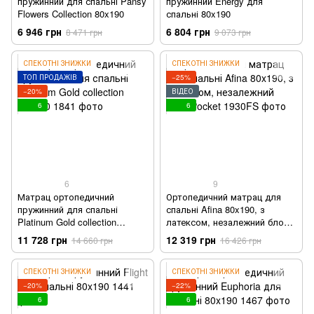
пружинний для спальні Pansy
пружинний Energy для
Flowers Collection 80x190
спальні 80x190
6 946 грн
6 804 грн
8 471 грн
9 073 грн
СПЕКОТНІ ЗНИЖКИ
СПЕКОТНІ ЗНИЖКИ
ТОП ПРОДАЖІВ
−25%
−20%
ВІДЕО
6
6
6
9
Матрац ортопедичний
Ортопедичний матрац для
пружинний для спальні
спальні Afina 80x190, з
Platinum Gold collection
латексом, незалежний блок
80x190
Pocket
11 728 грн
12 319 грн
14 660 грн
16 426 грн
СПЕКОТНІ ЗНИЖКИ
СПЕКОТНІ ЗНИЖКИ
−20%
−22%
6
6