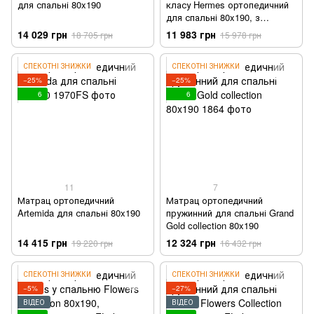
для спальні 80x190
класу Hermes ортопедичний
для спальні 80x190, з
латексом
14 029 грн
11 983 грн
18 705 грн
15 978 грн
СПЕКОТНІ ЗНИЖКИ
СПЕКОТНІ ЗНИЖКИ
−25%
−25%
6
6
11
7
Матрац ортопедичний
Матрац ортопедичний
Artemida для спальні 80x190
пружинний для спальні Grand
Gold collection 80x190
14 415 грн
12 324 грн
19 220 грн
16 432 грн
СПЕКОТНІ ЗНИЖКИ
СПЕКОТНІ ЗНИЖКИ
−5%
−27%
ВІДЕО
ВІДЕО