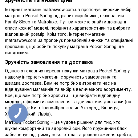
зручність та низькі ціни
Інтернет-магазин matraswow.com.ua пропонує широкий вибір
матраців Pocket Spring від різних виробників, включаючи
Family Sleep та Matroluxe. Тут ви можете знайти докладні
описи кожної моделі, порівняти характеристики та вибрати
відповідний розмір. Крім того, інтернет-магазин
matraswow.com.ua пропонує привабливі знижки та спеціальні
пропозиції, що робить покупку матраца Pocket Spring ще
вигіднішим.
Зручність замовлення та доставка
Однією з головних переваг покупки матраца Pocket Spring у
нашому інтернет-магазині є зручність замовлення та
швидка доставка. Вам не потрібно витрачати час на
відвідування магазинів та вибір з величезного асортименту.
Все, що вам потрібно зробити – це вибрати відповідну
модель, оформити замовлення та дочекатися доставки (по
всій Україні: Київ, Івано-Франківськ, Ужгород, Вінниця,
Хмельницький, Львів).
Матрац Pocket Spring – це чудове рішення для тих, хто
шукає комфортний та здоровий сон. Його пружинний блок
забезпечує підтримку всього тіла та розвантаження хребта,