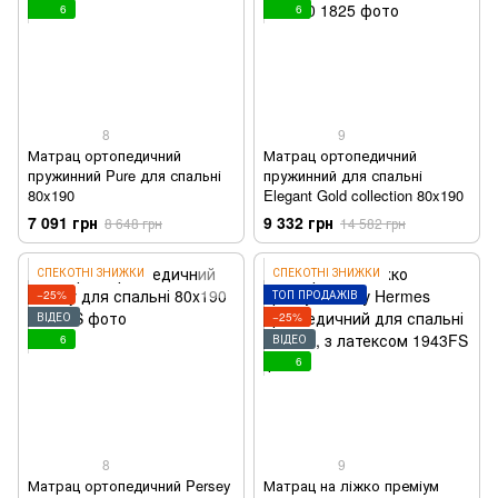
6
6
8
9
Матрац ортопедичний
Матрац ортопедичний
пружинний Pure для спальні
пружинний для спальні
80x190
Elegant Gold collection 80x190
7 091 грн
9 332 грн
8 648 грн
14 582 грн
СПЕКОТНІ ЗНИЖКИ
СПЕКОТНІ ЗНИЖКИ
−25%
ТОП ПРОДАЖІВ
ВІДЕО
−25%
6
ВІДЕО
6
8
9
Матрац ортопедичний Persey
Матрац на ліжко преміум