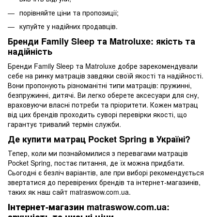
порівняйте ціни та пропозиції;
купуйте у надійних продавців.
Бренди Family Sleep та Matroluxe: якість та
надійність
Бренди Family Sleep та Matroluxe добре зарекомендували
себе на ринку матраців завдяки своїй якості та надійності.
Вони пропонують різноманітні типи матраців:
пружинні
,
безпружинні
, дитячі. Ви легко оберете
аксесуари для сну,
враховуючи власні потреби та пріоритети. Кожен матрац
від цих брендів проходить суворі перевірки якості, що
гарантує тривалий термін служби.
Де купити матрац Pocket Spring в Україні?
Тепер, коли ми познайомилися з перевагами матраців
Pocket Spring, постає питання, де їх можна придбати.
Сьогодні є безліч варіантів, але при виборі рекомендується
звертатися до перевірених брендів та інтернет-магазинів,
таких як наш сайт matraswow.com.ua.
Інтернет-магазин matraswow.com.ua: