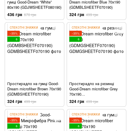
гумці Good-Dream “White”
Dream microfiber Blue 70х190
80х190 (GDJWSHEETF080190)
(GDMBLSHEETF070190)
436 грн
324 грн
670 грн
499 грн
СПЕКОТНІ ЗНИЖКИ
СПЕКОТНІ ЗНИЖКИ
−35%
−35%
6
6
Простирадло на гумці Good-
Простирадло на резинці
Dream microfiber Brown 70х190
Good-Dream microfiber Grey
(GDMBSHEETF070190)
70х190
(GDMGSHEETF070190)
324 грн
324 грн
499 грн
499 грн
СПЕКОТНІ ЗНИЖКИ
СПЕКОТНІ ЗНИЖКИ
−35%
−35%
6
6