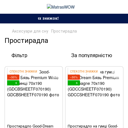
Сезон спекотних знижок!
Аксесуари для сну
Простирадла
Простирадла
Фільтр
За популярністю
СПЕКОТНІ ЗНИЖКИ
СПЕКОТНІ ЗНИЖКИ
−30%
−30%
6
6
Простирадло Good-Dream
Простирадло на гумці Good-