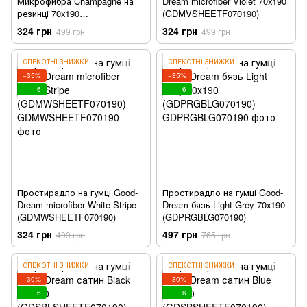
Микрофибра Champagne на
Dream microfiber Violet 70х190
резинці 70х190
(GDMVSHEETF070190)
(GDMSSHEETF070190)
324 грн
324 грн
499 грн
499 грн
СПЕКОТНІ ЗНИЖКИ
СПЕКОТНІ ЗНИЖКИ
−35%
−35%
6
6
Простирадло на гумці Good-
Простирадло на гумці Good-
Dream microfiber White Stripe
Dream бязь Light Grey 70х190
(GDMWSHEETF070190)
(GDPRGBLG070190)
324 грн
497 грн
499 грн
765 грн
СПЕКОТНІ ЗНИЖКИ
СПЕКОТНІ ЗНИЖКИ
−30%
−30%
6
6