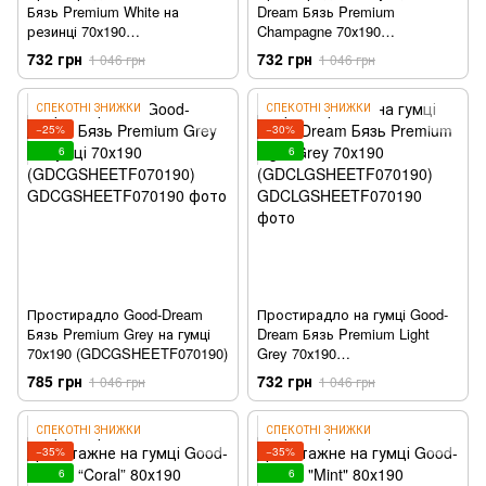
Бязь Premium White на
Dream Бязь Premium
резинці 70х190
Champagne 70х190
(GDCBSHEETF070190)
(GDCCSHEETF070190)
732 грн
732 грн
1 046 грн
1 046 грн
СПЕКОТНІ ЗНИЖКИ
СПЕКОТНІ ЗНИЖКИ
−25%
−30%
6
6
Простирадло Good-Dream
Простирадло на гумці Good-
Бязь Premium Grey на гумці
Dream Бязь Premium Light
70х190 (GDCGSHEETF070190)
Grey 70х190
(GDCLGSHEETF070190)
785 грн
732 грн
1 046 грн
1 046 грн
СПЕКОТНІ ЗНИЖКИ
СПЕКОТНІ ЗНИЖКИ
−35%
−35%
6
6