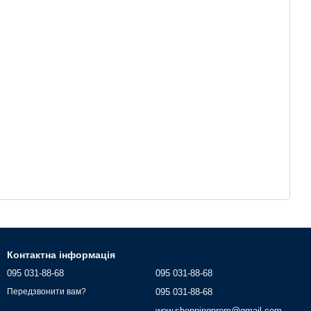
Контактна інформація
095 031-88-68
095 031-88-68
095 031-88-68
Передзвонити вам?
wow.shoppingprom@gmail.com