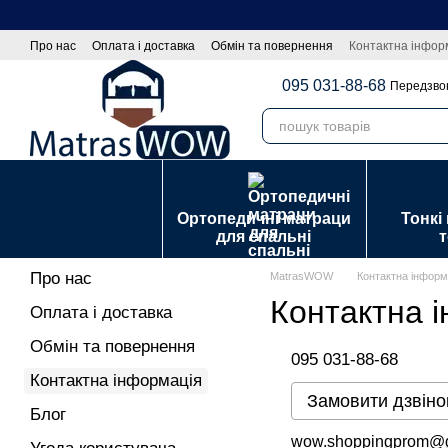
С
Перейти до основного контенту
Про нас
Оплата і доставка
Обмін та повернення
Контактна інфор
Оптовим покупцям|Співпраця
Політика конфіденційності
Договір
095 031-88-68
Передзво
Ортопедичні матраци
Тонкі
для спальні
Про нас
MatrasWOW
Контактна інформ
Контактна 
Оплата і доставка
Обмін та повернення
095 031-88-68
Контактна інформація
Замовити дзвіно
Блог
wow.shoppingprom@