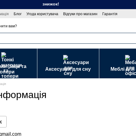
езон спекотних знижок!
мація
Блог
Угода користувача
Відгуки про магазин
Гарантія
 публічної оферти
нити вам?
 матраци та
Аксесуари для сну
Меблі для
топери
ація
інформація
к
gmail.com