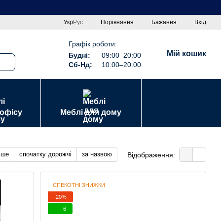
Порівняння
Укр
Рус
Бажання
Вхід
Графік роботи:
Мій кошик
Будні:
09:00–20:00
Сб-Нд:
10:00–20:00
 офісу
Меблі для дому
вше
спочатку дорожчі
за назвою
Відображення:
СПЕКОТНІ ЗНИЖКИ
−20%
6