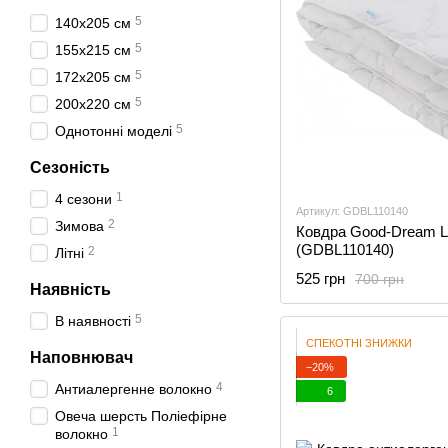
5
140x205 см
5
155x215 см
5
172x205 см
5
200x220 см
5
Однотонні моделі
Сезоність
1
4 сезони
Артикул: GDBL110140
2
Зимова
Ковдра Good-Dream L
(GDBL110140)
2
Літні
525 грн
700 грн
Наявність
5
В наявності
СПЕКОТНІ ЗНИЖКИ
Наповнювач
−20%
4
Антиалергенне волокно
6
Овеча шерсть Поліефірне
1
волокно