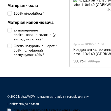
Матеріал чохла
5
100% мікрофібра
Матеріал наповнювача
антиалергенне
силіконізоване волокно (у
4
вигляді полотна)
Артикул: GDBKW110140
Овеча натуральна шерсть:
Ковдра антиалергенн
60%, поліефірний
літо 110х140 (GDBKW
1
розпушувач: 40%
560 грн
700 грн
© 2026 MatrasWOW -
магазин матраців та товарів для сну
Приймаємо до оплати