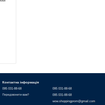
Контактна інформація
095 031-88-68
095 031-88-68
095 031-88-68
Передзвонити вам?
wow.shoppingprom@gmail.com