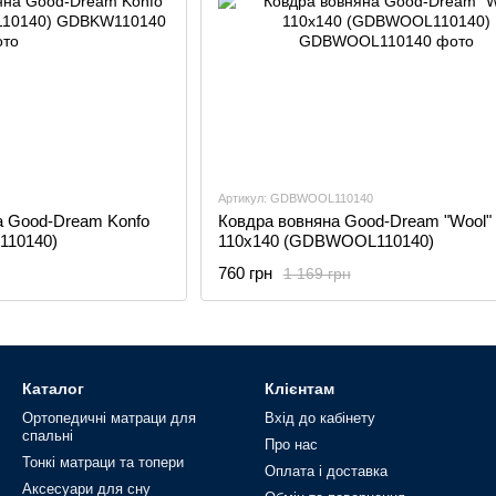
Артикул: GDBWOOL110140
а Good-Dream Konfo
Ковдра вовняна Good-Dream "Wool"
110140)
110x140 (GDBWOOL110140)
760 грн
1 169 грн
Каталог
Клієнтам
Ортопедичні матраци для
Вхід до кабінету
спальні
Про нас
Тонкі матраци та топери
Оплата і доставка
Аксесуари для сну