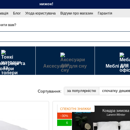
зон спекотних знижок!
мація
Блог
Угода користувача
Відгуки про магазин
Гарантія
 публічної оферти
нити вам?
 матраци та
Аксесуари для сну
Меблі для
топери
за популярністю
спочатку деше
Сортування:
СПЕКОТНІ ЗНИЖКИ
−30%
6