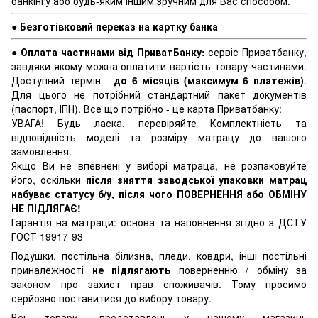
банкінгу або будь-яким іншим зручним для Вас способом.
●
Безготівковий переказ на картку банка
●
Оплата частинами від ПриватБанку:
сервіс Приватбанку,
завдяки якому можна оплатити вартість товару частинами.
Доступний термін -
до 6 місяців (максимум 6 платежів)
.
Для цього не потрібний стандартний пакет документів
(паспорт, ІПН). Все що потрібно - це карта Приватбанку:
УВАГА! Будь ласка, перевіряйте Комплектність та
відповідність моделі та розміру матрацу до вашого
замовлення.
Якщо Ви не впевнені у виборі матраца, не розпаковуйте
його, оскільки
після зняття заводської упаковки матрац
набуває статусу б/у, після чого ПОВЕРНЕННЯ або ОБМІНУ
НЕ ПІДЛЯГАЄ!
Гарантія на матраци: основа та наповнення згідно з ДСТУ
ГОСТ 19917-93
Подушки, постільна білизна, пледи, ковдри, інші постільні
приналежності
не підлягають
поверненню / обміну за
законом про захист прав споживачів. Тому просимо
серйозно поставитися до вибору товару.
Всі товари, представлені у нашому магазині,