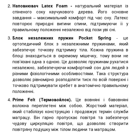
Наповнювач Latex Foam -
натуральний матеріал із
спіненого соку каучукового дерева. Його основне
завдання – максимальний комфорт під час сну. Латекс
повторює природні вигини спини, підтримуючи її у
правильному положенні незалежно від пози уві сні.
Блок незалежних пружин Pocket Spring
- це
ортопедичний блок з незалежними пружинами, який
забезпечує точкову підтримку тіла. Кожна пружина в
блоці знаходиться в окремому мішечку, тому вони не
пов’язані одна з одною. Це дозволяє пружинам рухатися
незалежно, забезпечуючи комфортний сон для людей з
різними фізіологічними особливостями. Така структура
дозволяє рівномірно розподіляти тиск по всій поверхні і
точково підтримувати хребет в анатомічно правильному
положенні.
Prime Felt (Термовойлок).
Це вовняні і бавовняні
волокна переплетені між собою. Жорсткий матеріал,
який стабілізує конструкцію і продовжує термін служби
матрацу. Він гарно пропускає повітря та забезпечує
чудову циркуляцію повітря, що дозволяє створити
повітряну подушку між тілом людини та матрацом.