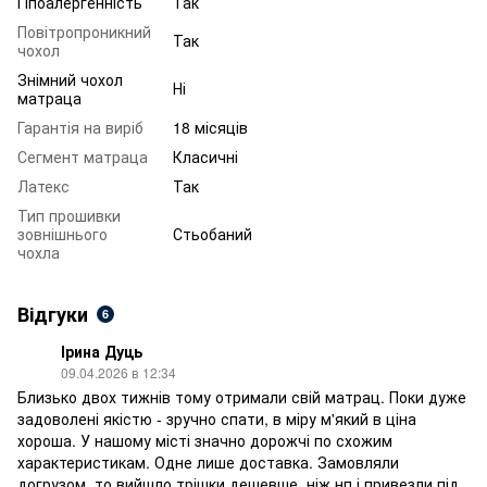
Гіпоалергенність
Так
Повітропроникний
Так
чохол
Знімний чохол
Ні
матраца
Гарантія на виріб
18 місяців
Сегмент матраца
Класичні
Латекс
Так
Тип прошивки
зовнішнього
Стьобаний
чохла
Відгуки
6
Ірина Дуць
09.04.2026 в 12:34
Близько двох тижнів тому отримали свій матрац. Поки дуже
задоволені якістю - зручно спати, в міру м'який в ціна
хороша. У нашому місті значно дорожчі по схожим
характеристикам. Одне лише доставка. Замовляли
догрузом, то вийшло трішки дешевше, ніж нп і привезли під