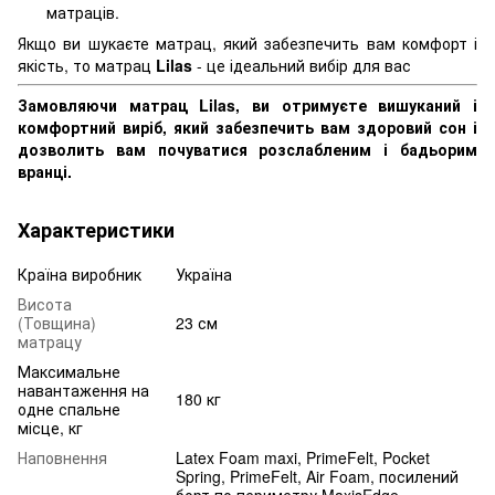
матраців.
Якщо ви шукаєте матрац, який забезпечить вам комфорт і
якість, то матрац
Lilas
- це ідеальний вибір для вас
Замовляючи матрац Lilas, ви отримуєте вишуканий і
комфортний виріб, який забезпечить вам здоровий сон і
дозволить вам почуватися розслабленим і бадьорим
вранці.
Характеристики
Країна виробник
Україна
Висота
(Товщина)
23 см
матрацу
Максимальне
навантаження на
180 кг
одне спальне
місце, кг
Наповнення
Latex Foam maxi, PrimeFelt, Pocket
Spring, PrimeFelt, Air Foam, посилений