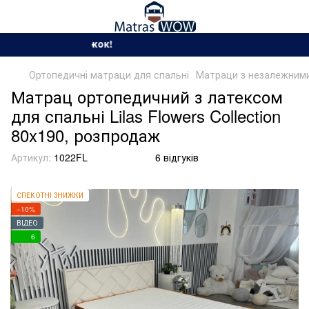
Сезон спекотних зниж
Ортопедичні матраци для спальні
Матраци з незалежними
Матрац ортопедичний з латексом
для спальні Lilas Flowers Collection
80x190, розпродаж
Артикул:
1022FL
6 відгуків
СПЕКОТНІ ЗНИЖКИ
−10%
ВІДЕО
6