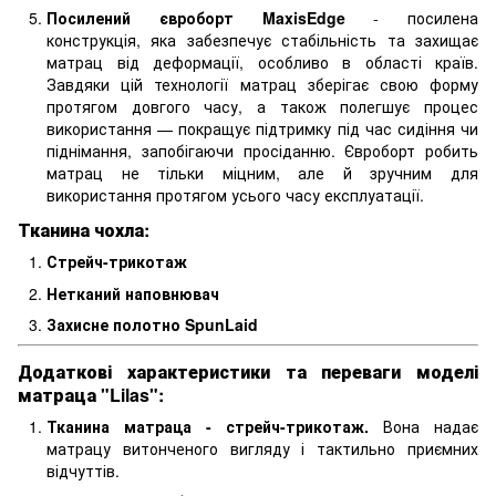
Посилений євроборт MaxisEdge
- посилена
конструкція, яка забезпечує стабільність та захищає
матрац від деформації, особливо в області країв.
Завдяки цій технології матрац зберігає свою форму
протягом довгого часу, а також полегшує процес
використання — покращує підтримку під час сидіння чи
піднімання, запобігаючи просіданню. Євроборт робить
матрац не тільки міцним, але й зручним для
використання протягом усього часу експлуатації.
Тканина чохла:
Стрейч-трикотаж
Нетканий наповнювач
Захисне полотно SpunLaid
Додаткові характеристики та переваги моделі
матраца "
Lilas
":
Тканина матраца - стрейч-трикотаж.
Вона
надає
матрацу витонченого вигляду і тактильно приємних
відчуттів.