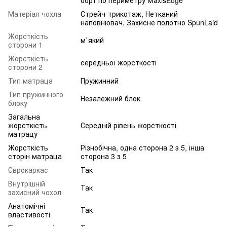
борт по периметру MaxisEdge
Матеріал чохла
Стрейч-трикотаж, Нетканий
наповнювач, Захисне полотно SpunLaid
Жорсткість
м`який
сторони 1
Жорсткість
середньої жорсткості
сторони 2
Тип матраца
Пружинний
Тип пружинного
Незалежний блок
блоку
Загальна
жорсткість
Середній рівень жорсткості
матрацу
Жорсткість
Різнобічна, одна сторона 2 з 5, інша
сторін матраца
сторона 3 з 5
Єврокаркас
Так
Внутрішній
Так
захисний чохол
Анатомічні
Так
властивості