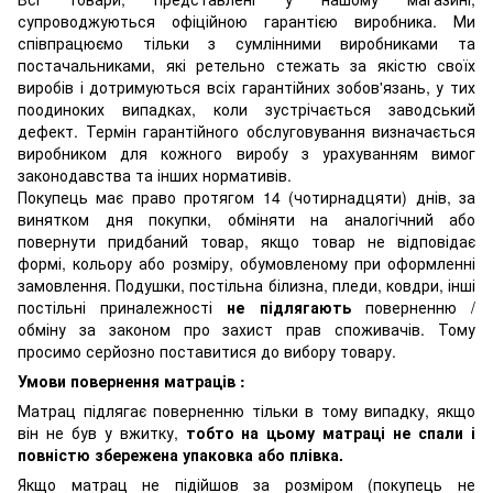
супроводжуються офіційною гарантією виробника. Ми
співпрацюємо тільки з сумлінними виробниками та
постачальниками, які ретельно стежать за якістю своїх
виробів і дотримуються всіх гарантійних зобов'язань, у тих
поодиноких випадках, коли зустрічається заводський
дефект. Термін гарантійного обслуговування визначається
виробником для кожного виробу з урахуванням вимог
законодавства та інших нормативів.
Покупець має право протягом 14 (чотирнадцяти) днів, за
винятком дня покупки, обміняти на аналогічний або
повернути придбаний товар, якщо товар не відповідає
формі, кольору або розміру, обумовленому при оформленні
замовлення. Подушки, постільна білизна, пледи, ковдри, інші
постільні приналежності
не підлягають
поверненню /
обміну за законом про захист прав споживачів. Тому
просимо серйозно поставитися до вибору товару.
Умови повернення матраців :
Матрац підлягає поверненню тільки в тому випадку, якщо
він не був у вжитку,
тобто на цьому матраці не спали і
повністю збережена упаковка або плівка.
Якщо матрац не підійшов за розміром (покупець не