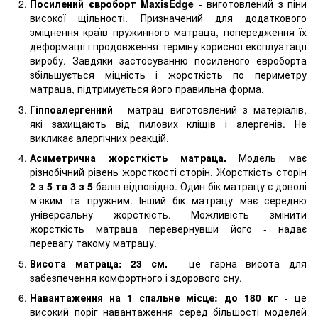
Посилений євроборт MaxisEdge
- виготовлений з піни
високої щільності. Призначений для додаткового
зміцнення країв пружинного матраца, попередження їх
деформації і продовження терміну корисної експлуатації
виробу. Завдяки застосуванню посиленого евроборта
збільшується міцність і жорсткість по периметру
матраца, підтримується його правильна форма.
Гіппоалергенний
- матрац виготовлений з матеріалів,
які захищають від пилових кліщів і алергенів. Не
викликає алергічних реакцій.
Асиметрична жорсткість матраца.
Модель має
різнобічний рівень жорсткості сторін. Жорсткість сторін
2 з 5 та 3 з 5
балів відповідно. Один бік матрацу є доволі
м’яким та пружним. Інший бік матрацу має середню
універсальну жорсткість. Можливість змінити
жорсткість матраца перевернувши його - надає
перевагу такому матрацу.
Висота матраца: 23 см.
- це гарна висота для
забезпечення комфортного і здорового сну.
Навантаження на 1 спальне місце: до 180 кг
- це
високий поріг навантаження серед більшості моделей