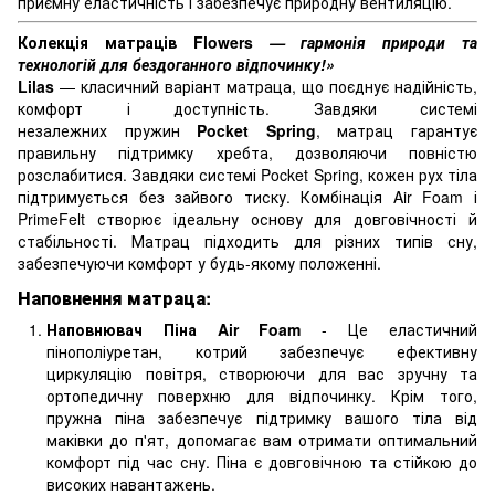
приємну еластичність і забезпечує природну вентиляцію.
Колекція матраців Flowers
— гармонія природи та
технологій для бездоганного відпочинку!»
Lilas
— класичний варіант матраца, що поєднує надійність,
комфорт і доступність. Завдяки системі
незалежних пружин
Pocket Spring
, матрац гарантує
правильну підтримку хребта, дозволяючи повністю
розслабитися. Завдяки системі Pocket Spring, кожен рух тіла
підтримується без зайвого тиску. Комбінація Air Foam і
PrimeFelt створює ідеальну основу для довговічності й
стабільності. Матрац підходить для різних типів сну,
забезпечуючи комфорт у будь-якому положенні.
Наповнення матраца:
Наповнювач Піна Air Foam
- Це еластичний
пінополіуретан, котрий забезпечує ефективну
циркуляцію повітря, створюючи для вас зручну та
ортопедичну поверхню для відпочинку. Крім того,
пружна піна забезпечує підтримку вашого тіла від
маківки до п'ят, допомагає вам отримати оптимальний
комфорт під час сну. Піна є довговічною та стійкою до
високих навантажень.