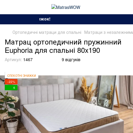
Сезон спекотних зн
Ортопедичні матраци для спальні
Матраци з незалежними
Матрац ортопедичний пружинний
Euphoria для спальні 80x190
Артикул:
1467
9 відгуків
СПЕКОТНІ ЗНИЖКИ
−22%
6