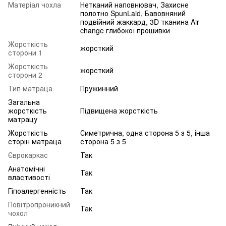
Матеріал чохла
Нетканий наповнювач, Захисне
полотно SpunLaid, Бавовняний
подвійний жаккард, 3D тканина Air
change глибокої прошивки
Жорсткість
жорсткий
сторони 1
Жорсткість
жорсткий
сторони 2
Тип матраца
Пружинний
Загальна
жорсткість
Підвищена жорсткість
матрацу
Жорсткість
Симетрична, одна сторона 5 з 5, інша
сторін матраца
сторона 5 з 5
Єврокаркас
Так
Анатомічні
Так
властивості
Гіпоалергенність
Так
Повітропроникний
Так
чохол