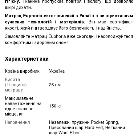
гігієну.
Тканина пропускає повітря і вологу, що дозволяє
шкірі дихати.
Матрац Euphoria виготовлений в Україні з використанням
сучасних технологій і матеріалів.
Він має сертифікат
якості, який підтверджує його безпечність і надійність.
Замовляйте матрац Euphoria вже сьогодні і насолоджуйтеся
комфортним і здоровим сном!
Характеристики
Країна виробник
Україна
Висота
(Товщина)
26 см
матрацу
Максимальне
навантаження на
150 кг
одне спальне
місце, кг
Наповнення
Незалежні пружини Pocket Spring,
Пресований шар Hard Felt, Нетканий
шар Wool Fiber