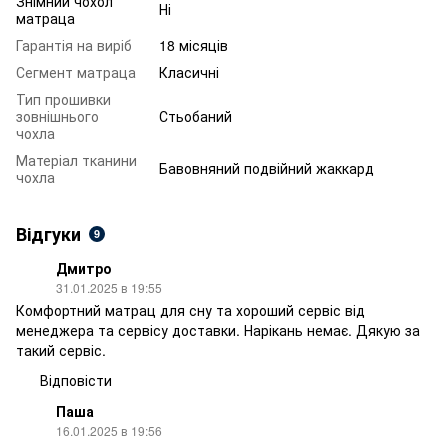
Знімний чохол
Ні
матраца
Гарантія на виріб
18 місяців
Сегмент матраца
Класичні
Тип прошивки
зовнішнього
Стьобаний
чохла
Матеріал тканини
Бавовняний подвійний жаккард
чохла
Відгуки
9
Дмитро
31.01.2025 в 19:55
Комфортний матрац для сну та хороший сервіс від
менеджера та сервісу доставки. Нарікань немає. Дякую за
такий сервіс.
Відповісти
Паша
16.01.2025 в 19:56