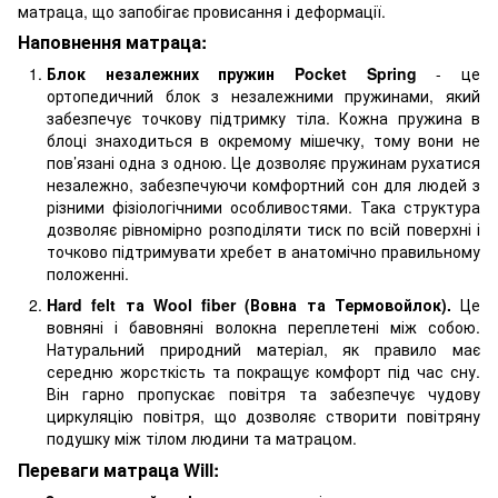
матраца, що запобігає провисання і деформації.
Наповнення матраца:
Блок незалежних пружин Pocket Spring
- це
ортопедичний блок з незалежними пружинами, який
забезпечує точкову підтримку тіла. Кожна пружина в
блоці знаходиться в окремому мішечку, тому вони не
пов’язані одна з одною. Це дозволяє пружинам рухатися
незалежно, забезпечуючи комфортний сон для людей з
різними фізіологічними особливостями. Така структура
дозволяє рівномірно розподіляти тиск по всій поверхні і
точково підтримувати хребет в анатомічно правильному
положенні.
Hard felt та Wool fiber (Вовна та Термовойлок).
Це
вовняні і бавовняні волокна переплетені між собою.
Натуральний природний матеріал, як правило має
середню жорсткість та покращує комфорт під час сну.
Він гарно пропускає повітря та забезпечує чудову
циркуляцію повітря, що дозволяє створити повітряну
подушку між тілом людини та матрацом.
Переваги матраца Will
: