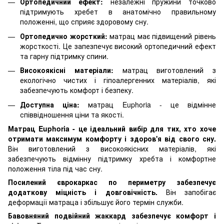
Ортопедичний ефект:
незалежні пружини точково
підтримують хребет в анатомічно правильному
положенні, що сприяє здоровому сну.
Ортопедично жорсткий:
матрац має підвищений рівень
жорсткості. Це запезпечує високий ортопедичний ефект
та гарну підтримку спини.
Високоякісні матеріали:
матрац виготовлений з
екологічно чистих і гіпоалергенних матеріалів, які
забезпечують комфорт і безпеку.
Доступна ціна:
матрац Euphoria - це відмінне
співвідношення ціни та якості.
Матрац Euphoria - це ідеальний вибір для тих, хто хоче
отримати максимум комфорту і здоров'я від свого сну.
Він виготовлений з високоякісних матеріалів, які
забезпечують відмінну підтримку хребта і комфортне
положення тіла під час сну.
Посилений єврокаркас по периметру забезпечує
додаткову міцність і довговічність.
Він запобігає
деформації матраца і збільшує його термін служби.
Бавовняний подвійний жаккард забезпечує комфорт і