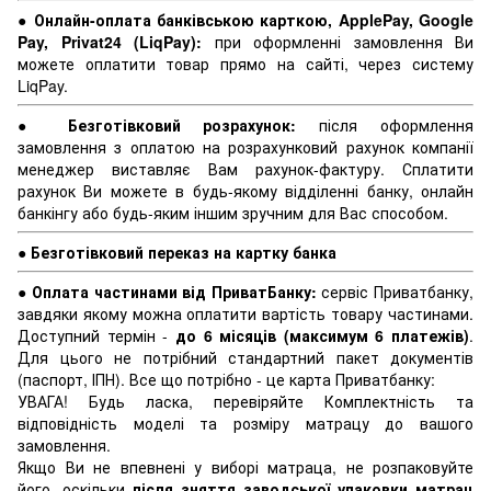
●
Онлайн-оплата банківською карткою, ApplePay, Google
Pay, Privat24 (LiqPay):
при оформленні замовлення Ви
можете оплатити товар прямо на сайті, через систему
LiqPay.
●
Безготівковий розрахунок:
після оформлення
замовлення з оплатою на розрахунковий рахунок компанії
менеджер виставляє Вам рахунок-фактуру. Сплатити
рахунок Ви можете в будь-якому відділенні банку, онлайн
банкінгу або будь-яким іншим зручним для Вас способом.
●
Безготівковий переказ на картку банка
●
Оплата частинами від ПриватБанку:
сервіс Приватбанку,
завдяки якому можна оплатити вартість товару частинами.
Доступний термін -
до 6 місяців (максимум 6 платежів)
.
Для цього не потрібний стандартний пакет документів
(паспорт, ІПН). Все що потрібно - це карта Приватбанку:
УВАГА! Будь ласка, перевіряйте Комплектність та
відповідність моделі та розміру матрацу до вашого
замовлення.
Якщо Ви не впевнені у виборі матраца, не розпаковуйте
його, оскільки
після зняття заводської упаковки матрац