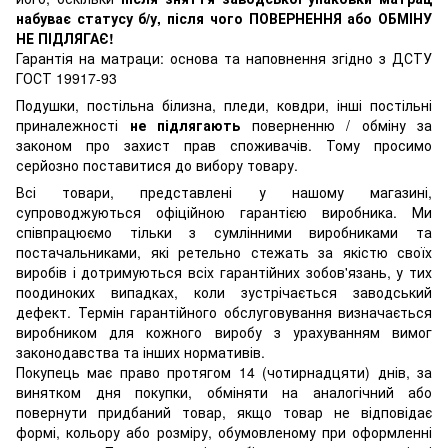
набуває статусу б/у, після чого ПОВЕРНЕННЯ або ОБМІНУ
НЕ ПІДЛЯГАЄ!
Гарантія на матраци: основа та наповнення згідно з ДСТУ
ГОСТ 19917-93
Подушки, постільна білизна, пледи, ковдри, інші постільні
приналежності
не підлягають
поверненню / обміну за
законом про захист прав споживачів. Тому просимо
серйозно поставитися до вибору товару.
Всі товари, представлені у нашому магазині,
супроводжуються офіційною гарантією виробника. Ми
співпрацюємо тільки з сумлінними виробниками та
постачальниками, які ретельно стежать за якістю своїх
виробів і дотримуються всіх гарантійних зобов'язань, у тих
поодиноких випадках, коли зустрічається заводський
дефект. Термін гарантійного обслуговування визначається
виробником для кожного виробу з урахуванням вимог
законодавства та інших нормативів.
Покупець має право протягом 14 (чотирнадцяти) днів, за
винятком дня покупки, обміняти на аналогічний або
повернути придбаний товар, якщо товар не відповідає
формі, кольору або розміру, обумовленому при оформленні