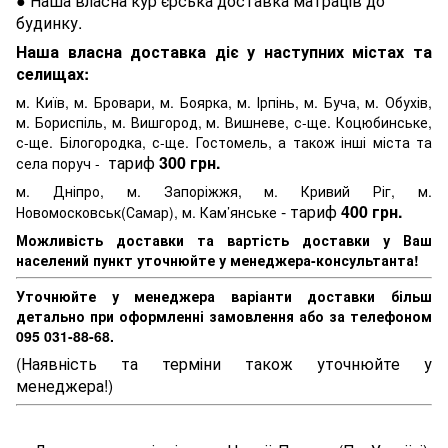
● Наша власна кур’єрська доставка матраців до
будинку.
Наша власна доставка діє у наступних містах та
селищах:
м. Київ, м. Бровари, м. Боярка, м. Ірпінь, м. Буча, м. Обухів,
м. Бориспіль, м. Вишгород, м. Вишневе, с-ще. Коцюбинське,
с-ще. Білогородка, с-ще. Гостомель, а також інші міста та
тариф
300 грн.
села поруч -
м. Дніпро, м. Запоріжжя, м. Кривий Ріг, м.
- тариф
400 грн.
Новомосковськ(Самар), м. Кам’янське
Можливість доставки та вартість доставки у Ваш
населений пункт уточнюйте у менеджера-консультанта!
Уточнюйте у менеджера варіанти доставки більш
детально при оформленні замовлення або за телефоном
095 031-88-68.
(Наявність та терміни також уточнюйте у
менеджера!)