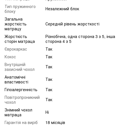
Тип пружинного
Незалежний блок
блоку
Загальна
жорсткість
Середній рівень жорсткості
матрацу
Жорсткість
Різнобічна, одна сторона 3 з 5, інша
сторін матраца
сторона 4 з 5
Єврокаркас
Так
Кокос
Так
Внутрішній
Так
захисний чохол
Анатомічні
Так
властивості
Гіпоалергенність
Так
Повітропроникний
Так
чохол
Знімний чохол
Ні
матраца
Гарантія на виріб
18 місяців