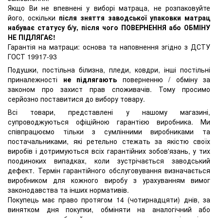
Якщо Ви не впевнені у виборі матраца, не розпаковуйте
його, оскільки
після зняття заводської упаковки матрац
набуває статусу б/у, після чого ПОВЕРНЕННЯ або ОБМІНУ
НЕ ПІДЛЯГАЄ!
Гарантія на матраци: основа та наповнення згідно з ДСТУ
ГОСТ 19917-93
Подушки, постільна білизна, пледи, ковдри, інші постільні
приналежності
не підлягають
поверненню / обміну за
законом про захист прав споживачів. Тому просимо
серйозно поставитися до вибору товару.
Всі товари, представлені у нашому магазині,
супроводжуються офіційною гарантією виробника. Ми
співпрацюємо тільки з сумлінними виробниками та
постачальниками, які ретельно стежать за якістю своїх
виробів і дотримуються всіх гарантійних зобов'язань, у тих
поодиноких випадках, коли зустрічається заводський
дефект. Термін гарантійного обслуговування визначається
виробником для кожного виробу з урахуванням вимог
законодавства та інших нормативів.
Покупець має право протягом 14 (чотирнадцяти) днів, за
винятком дня покупки, обміняти на аналогічний або