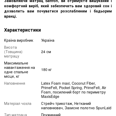
Замовляючи матрац Saffron, ви отримуєте вишуканий і
комфортний виріб, який забезпечить вам здоровий сон і
дозволить вам почуватися розслабленим і бадьорим
вранці.
Характеристики
Країна виробник
Україна
Висота
(Товщина)
24 см
матрацу
Максимальне
навантаження на
180 кг
одне спальне
місце, кг
Наповнення
Latex Foam maxi, Coconut Fiber,
PrimeFelt, Pocket Spring, PrimeFelt, Air
Foam, посилений борт по периметру
MaxisEdge
Матеріал чохла
Стрейч-трикотаж, Нетканий
наповнювач, Захисне полотно SpunLaid
Тип матраца
Пружинний