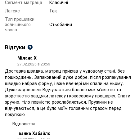
Сегмент матраца
Класичні
Латекс
Так
Тип прошивки
зовнішнього
Стьобаний
чохла
Відгуки
9
Мілана Х
27.02.2025 в 23:59
Доставка швидка, матрац приїхав у чудовому стані, без
пошкоджень. Запакований дуже добре, після розпакування
швидко набрав форму, і вже ввечері ми спали на ньому.
Дуже задоволені.Відчувається баланс між м’якістю та
жорсткістю завдяки латексу і кокосовому прошарку. Спати
зручно, тіло повністю розслабляється. Пружини не
відчуваються, а це було моїм головним страхом перед
покупкою
Відповісти
Іванка Хабайло