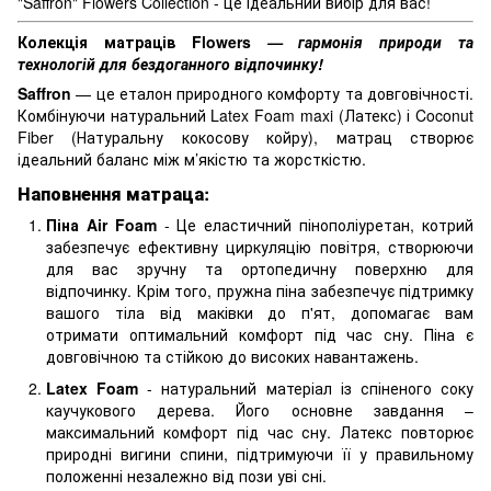
"Saffron" Flowers Collection - це ідеальний вибір для вас!
Колекція матраців Flowers
— гармонія природи та
технологій для бездоганного відпочинку!
Saffron
— це еталон природного комфорту та довговічності.
Комбінуючи натуральний Latex Foam maxi (Латекс) і Coconut
Fiber (Натуральну кокосову койру), матрац створює
ідеальний баланс між м’якістю та жорсткістю.
Наповнення матраца:
Піна Air Foam
- Це еластичний пінополіуретан, котрий
забезпечує ефективну циркуляцію повітря, створюючи
для вас зручну та ортопедичну поверхню для
відпочинку. Крім того, пружна піна забезпечує підтримку
вашого тіла від маківки до п'ят, допомагає вам
отримати оптимальний комфорт під час сну. Піна є
довговічною та стійкою до високих навантажень.
Latex Foam
- натуральний матеріал із спіненого соку
каучукового дерева. Його основне завдання –
максимальний комфорт під час сну. Латекс повторює
природні вигини спини, підтримуючи її у правильному
положенні незалежно від пози уві сні.