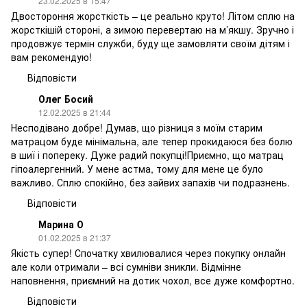
23.02.2025 в 15:47
Двостороння жорсткість – це реально круто! Літом сплю на
жорсткішій стороні, а зимою перевертаю на м’якшу. Зручно і
продовжує термін служби, буду ще замовляти своїм дітям і
вам рекомендую!
Відповісти
Олег Босий
12.02.2025 в 21:44
Несподівано добре! Думав, що різниця з моїм старим
матрацом буде мінімальна, але тепер прокидаюся без болю
в шиї і попереку. Дуже радий покупці!Приємно, що матрац
гіпоалергенний. У мене астма, тому для мене це було
важливо. Сплю спокійно, без зайвих запахів чи подразнень.
Відповісти
Марина О
01.02.2025 в 21:37
Якість супер! Спочатку хвилювалися через покупку онлайн
але коли отримали – всі сумніви зникли. Відмінне
наповнення, приємний на дотик чохол, все дуже комфортно.
Відповісти