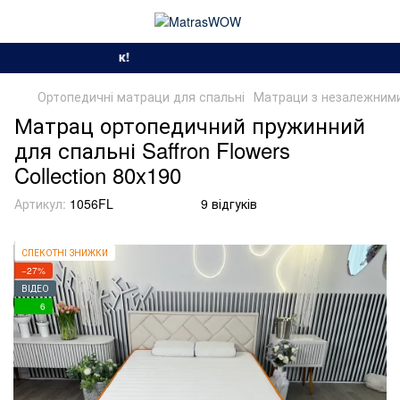
Сезон спекотних знижок
Ортопедичні матраци для спальні
Матраци з незалежними
Матрац ортопедичний пружинний
для спальні Saffron Flowers
Collection 80x190
Артикул:
1056FL
9 відгуків
СПЕКОТНІ ЗНИЖКИ
−27%
ВІДЕО
6