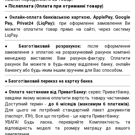
●
Післяплата (Оплата при отриманні товару)
●
Онлайн-оплата банківською карткою, ApplePay, Google
Pay, Privat24 (LiqPay):
при оформленні замовлення Ви
можете оплатити товар прямо на сайті, через систему
LiqPay.
●
Безготівковий розрахунок:
після оформлення
замовлення з оплатою на розрахунковий рахунок компанії
менеджер виставляє Вам рахунок-фактуру. Сплатити
рахунок Ви можете в будь-якому відділенні банку, онлайн
банкінгу або будь-яким іншим зручним для Вас способом.
●
Безготівковий переказ на картку банка
●
Оплата частинами від ПриватБанку:
сервіс Приватбанку,
завдяки якому можна оплатити вартість товару частинами.
Доступний термін -
до 6 місяців (максимум 6 платежів)
.
Для цього не потрібний стандартний пакет документів
(паспорт, ІПН). Все що потрібно - це карта Приватбанку:
УВАГА! Будь ласка, перевіряйте Комплектність та
відповідність моделі та розміру матрацу до вашого
замовлення.