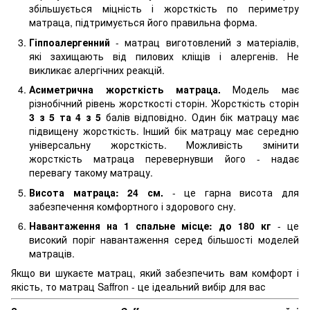
збільшується міцність і жорсткість по периметру
матраца, підтримується його правильна форма.
Гіппоалергенний
- матрац виготовлений з матеріалів,
які захищають від пилових кліщів і алергенів. Не
викликає алергічних реакцій.
Асиметрична жорсткість матраца.
Модель має
різнобічний рівень жорсткості сторін. Жорсткість сторін
3 з 5 та 4 з 5
балів відповідно. Один бік матрацу має
підвищену жорсткість. Інший бік матрацу має середню
універсальну жорсткість. Можливість змінити
жорсткість матраца перевернувши його - надає
перевагу такому матрацу.
Висота матраца: 24 см.
- це гарна висота для
забезпечення комфортного і здорового сну.
Навантаження на 1 спальне місце: до 180 кг
- це
високий поріг навантаження серед більшості моделей
матраців.
Якщо ви шукаєте матрац, який забезпечить вам комфорт і
якість, то матрац Saffron - це ідеальний вибір для вас