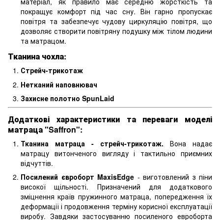
матеріал, як правило має середню жорсткість та
покращує комфорт під час сну. Він гарно пропускає
повітря та забезпечує чудову циркуляцію повітря, що
дозволяє створити повітряну подушку між тілом людини
та матрацом.
Тканина чохла:
Стрейч-трикотаж
Нетканий наповнювач
Захисне полотно SpunLaid
Додаткові характеристики та переваги моделі
матраца "
Saffron
":
Тканина матраца - стрейч-трикотаж.
Вона
надає
матрацу витонченого вигляду і тактильно приємних
відчуттів.
Посилений євроборт MaxisEdge
- виготовлений з піни
високої щільності. Призначений для додаткового
зміцнення країв пружинного матраца, попередження їх
деформації і продовження терміну корисної експлуатації
виробу. Завдяки застосуванню посиленого евроборта