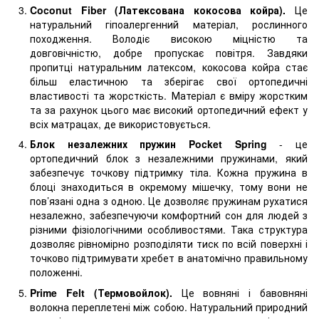
Coconut Fiber
(Латексована кокосова койра).
Це
натуральний гіпоалергенний матеріал, рослинного
походження. Володіє високою міцністю та
довговічністю, добре пропускає повітря. Завдяки
пропитці натуральним латексом, кокосова койра стає
більш еластичною та зберігає свої ортопедичні
властивості та жорсткість. Матеріал є вміру жорстким
та за рахунок цього має високий ортопедичний ефект у
всіх матрацах, де використовується.
Блок незалежних пружин Pocket Spring
- це
ортопедичний блок з незалежними пружинами, який
забезпечує точкову підтримку тіла. Кожна пружина в
блоці знаходиться в окремому мішечку, тому вони не
пов’язані одна з одною. Це дозволяє пружинам рухатися
незалежно, забезпечуючи комфортний сон для людей з
різними фізіологічними особливостями. Така структура
дозволяє рівномірно розподіляти тиск по всій поверхні і
точково підтримувати хребет в анатомічно правильному
положенні.
Prime Felt (Термовойлок).
Це вовняні і бавовняні
волокна переплетені між собою. Натуральний природний