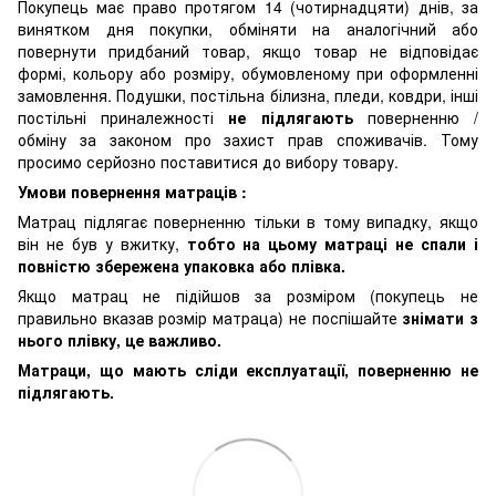
Покупець має право протягом 14 (чотирнадцяти) днів, за
винятком дня покупки, обміняти на аналогічний або
повернути придбаний товар, якщо товар не відповідає
формі, кольору або розміру, обумовленому при оформленні
замовлення. Подушки, постільна білизна, пледи, ковдри, інші
постільні приналежності
не підлягають
поверненню /
обміну за законом про захист прав споживачів. Тому
просимо серйозно поставитися до вибору товару.
Умови повернення матраців :
Матрац підлягає поверненню тільки в тому випадку, якщо
він не був у вжитку,
тобто на цьому матраці не спали і
повністю збережена упаковка або плівка.
Якщо матрац не підійшов за розміром (покупець не
правильно вказав розмір матраца) не поспішайте
знімати з
нього плівку, це важливо.
Матраци, що мають сліди експлуатації, поверненню не
підлягають.