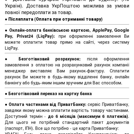
Україні). Доставка УкрПоштою можлива за умови
повної передоплати за товар.
●
Післяплата (Оплата при отриманні товару)
●
Онлайн-оплата банківською карткою, ApplePay, Google
Pay, Privat24 (LiqPay):
при оформленні замовлення Ви
можете оплатити товар прямо на сайті, через систему
LiqPay.
●
Безготівковий розрахунок:
після оформлення
замовлення з оплатою на розрахунковий рахунок компанії
менеджер виставляє Вам рахунок-фактуру. Сплатити
рахунок Ви можете в будь-якому відділенні банку, онлайн
банкінгу або будь-яким іншим зручним для Вас способом.
●
Безготівковий переказ на картку банка
●
Оплата частинами від ПриватБанку:
сервіс Приватбанку,
завдяки якому можна оплатити вартість товару частинами.
Доступний термін -
до 6 місяців (максимум 6 платежів)
.
Для цього не потрібний стандартний пакет документів
(паспорт, ІПН). Все що потрібно - це карта Приватбанку: