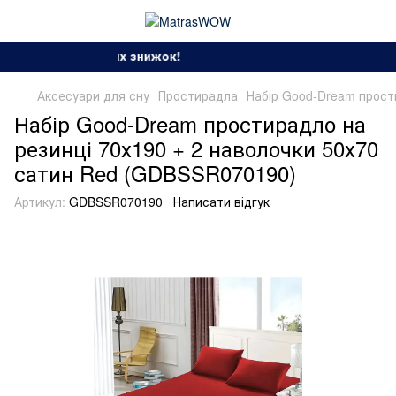
езон спекотних знижок!
Аксесуари для сну
Простирадла
Набір Good-Dream прост
Набір Good-Dream простирадло на
резинці 70х190 + 2 наволочки 50х70
сатин Red (GDBSSR070190)
Артикул:
GDBSSR070190
Написати відгук