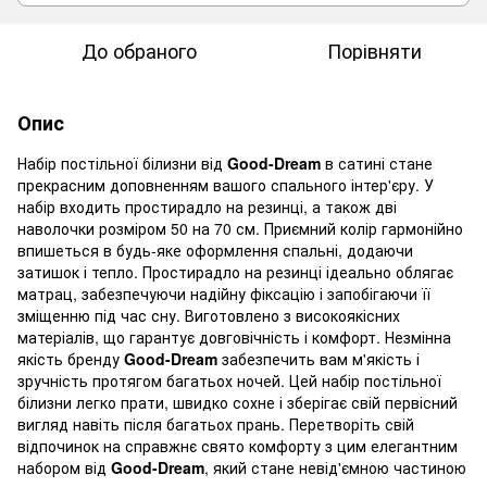
До обраного
Порівняти
Опис
Набір постільної білизни від
Good-
Dream
в сатині стане
прекрасним доповненням вашого спального інтер'єру. У
набір входить простирадло на резинці, а також дві
наволочки розміром 50 на 70 см. Приємний колір гармонійно
впишеться в будь-яке оформлення спальні, додаючи
затишок і тепло. Простирадло на резинці ідеально облягає
матрац, забезпечуючи надійну фіксацію і запобігаючи її
зміщенню під час сну. Виготовлено з високоякісних
матеріалів, що гарантує довговічність і комфорт. Незмінна
якість бренду
Good-Dream
забезпечить вам м'якість і
зручність протягом багатьох ночей. Цей набір постільної
білизни легко прати, швидко сохне і зберігає свій первісний
вигляд навіть після багатьох прань. Перетворіть свій
відпочинок на справжнє свято комфорту з цим елегантним
набором від
Good-Dream
, який стане невід'ємною частиною