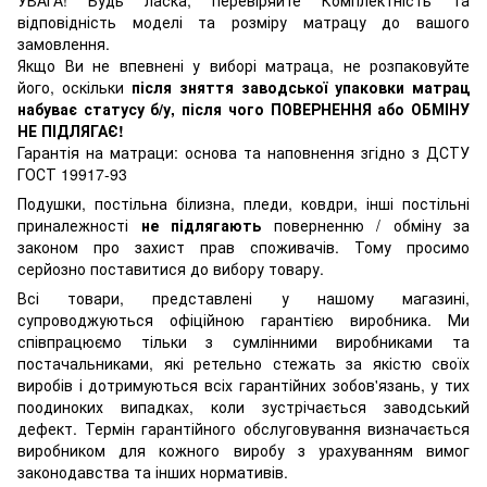
УВАГА! Будь ласка, перевіряйте Комплектність та
відповідність моделі та розміру матрацу до вашого
замовлення.
Якщо Ви не впевнені у виборі матраца, не розпаковуйте
його, оскільки
після зняття заводської упаковки матрац
набуває статусу б/у, після чого ПОВЕРНЕННЯ або ОБМІНУ
НЕ ПІДЛЯГАЄ!
Гарантія на матраци: основа та наповнення згідно з ДСТУ
ГОСТ 19917-93
Подушки, постільна білизна, пледи, ковдри, інші постільні
приналежності
не підлягають
поверненню / обміну за
законом про захист прав споживачів. Тому просимо
серйозно поставитися до вибору товару.
Всі товари, представлені у нашому магазині,
супроводжуються офіційною гарантією виробника. Ми
співпрацюємо тільки з сумлінними виробниками та
постачальниками, які ретельно стежать за якістю своїх
виробів і дотримуються всіх гарантійних зобов'язань, у тих
поодиноких випадках, коли зустрічається заводський
дефект. Термін гарантійного обслуговування визначається
виробником для кожного виробу з урахуванням вимог
законодавства та інших нормативів.