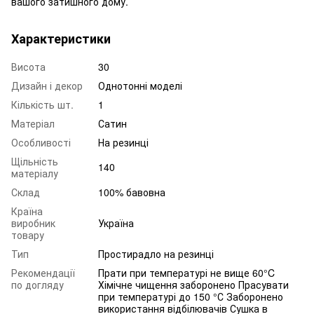
вашого затишного дому.
Характеристики
Висота
30
Дизайн і декор
Однотонні моделі
Кількість шт.
1
Матеріал
Сатин
Особливості
На резинці
Щільність
140
матеріалу
Склад
100% бавовна
Країна
виробник
Україна
товару
Тип
Простирадло на резинці
Рекомендації
Прати при температурі не вище 60°C
по догляду
Хімічне чищення заборонено Прасувати
при температурі до 150 °С Заборонено
використання відбілювачів Сушка в