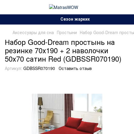
Сезон жарких скидок!.
Аксессуары для сна
Простыни
Набор Good-Dream простын
Набор Good-Dream простынь на
резинке 70х190 + 2 наволочки
50х70 сатин Red (GDBSSR070190)
Артикул:
GDBSSR070190
Оставить отзыв