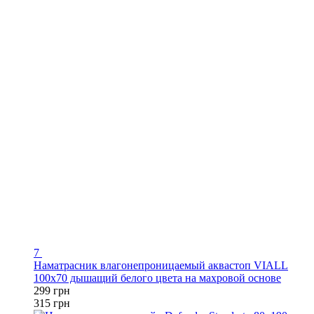
7
Наматрасник влагонепроницаемый аквастоп VIALL
100х70 дышащий белого цвета на махровой основе
299 грн
315 грн