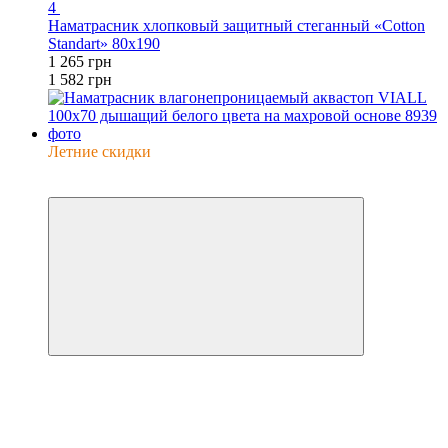
4
Наматрасник хлопковый защитный стеганный «Cotton
Standart» 80х190
1 265 грн
1 582 грн
Летние скидки
−5%
6