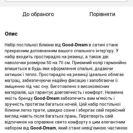
До обраного
Порівняти
Опис
Набір постільної білизни від
Good-
Dream
в сатині стане
прекрасним доповненням вашого спального інтер'єру. У
набір входить простирадло на резинці, а також дві
наволочки розміром 50 на 70 см. Приємний колір гармонійно
впишеться в будь-яке оформлення спальні, додаючи
затишок і тепло. Простирадло на резинці ідеально облягає
матрац, забезпечуючи надійну фіксацію і запобігаючи її
зміщенню під час сну. Виготовлено з високоякісних
матеріалів, що гарантує довговічність і комфорт. Незмінна
якість бренду
Good-Dream
забезпечить вам м'якість і
зручність протягом багатьох ночей. Цей набір постільної
білизни легко прати, швидко сохне і зберігає свій первісний
вигляд навіть після багатьох прань. Перетворіть свій
відпочинок на справжнє свято комфорту з цим елегантним
набором від
Good-Dream
, який стане невід'ємною частиною