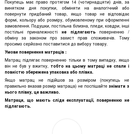
Покупець має право протягом 14 (чотирнадцяти) днів, за
винятком дня покупки, обміняти на аналогічний або
повернути придбаний товар, якщо товар не відповідає
формі, кольору або розміру, обумовленому при оформленні
замовлення. Подушки, постільна білизна, пледи, ковдри, інші
постільні приналежності
не підлягають
поверненню /
обміну за законом про захист прав споживачів. Тому
просимо серйозно поставитися до вибору товару.
Умови повернення матраців :
Матрац підлягає поверненню тільки в тому випадку, якщо
він не був у вжитку,
тобто на цьому матраці не спали і
повністю збережена упаковка або плівка.
Якщо матрац не підійшов за розміром (покупець не
правильно вказав розмір матраца) не поспішайте
знімати з
нього плівку, це важливо.
Матраци, що мають сліди експлуатації, поверненню не
підлягають.