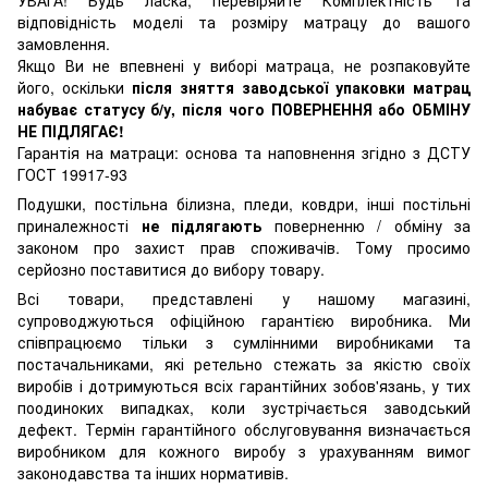
УВАГА! Будь ласка, перевіряйте Комплектність та
відповідність моделі та розміру матрацу до вашого
замовлення.
Якщо Ви не впевнені у виборі матраца, не розпаковуйте
його, оскільки
після зняття заводської упаковки матрац
набуває статусу б/у, після чого ПОВЕРНЕННЯ або ОБМІНУ
НЕ ПІДЛЯГАЄ!
Гарантія на матраци: основа та наповнення згідно з ДСТУ
ГОСТ 19917-93
Подушки, постільна білизна, пледи, ковдри, інші постільні
приналежності
не підлягають
поверненню / обміну за
законом про захист прав споживачів. Тому просимо
серйозно поставитися до вибору товару.
Всі товари, представлені у нашому магазині,
супроводжуються офіційною гарантією виробника. Ми
співпрацюємо тільки з сумлінними виробниками та
постачальниками, які ретельно стежать за якістю своїх
виробів і дотримуються всіх гарантійних зобов'язань, у тих
поодиноких випадках, коли зустрічається заводський
дефект. Термін гарантійного обслуговування визначається
виробником для кожного виробу з урахуванням вимог
законодавства та інших нормативів.