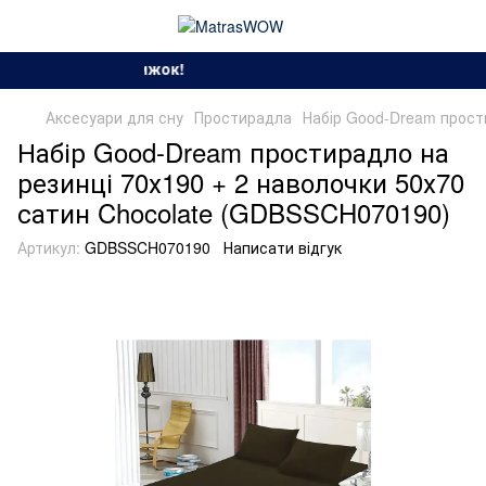
 спекотних знижок!
Аксесуари для сну
Простирадла
Набір Good-Dream прост
Набір Good-Dream простирадло на
резинці 70х190 + 2 наволочки 50х70
сатин Chocolate (GDBSSCH070190)
Артикул:
GDBSSCH070190
Написати відгук