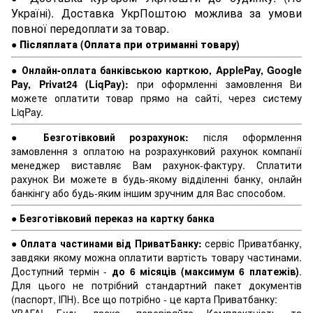
Україні). Доставка УкрПоштою можлива за умови
повної передоплати за товар.
●
Післяплата (Оплата при отриманні товару)
●
Онлайн-оплата банківською карткою, ApplePay, Google
Pay, Privat24 (LiqPay):
при оформленні замовлення Ви
можете оплатити товар прямо на сайті, через систему
LiqPay.
●
Безготівковий розрахунок:
після оформлення
замовлення з оплатою на розрахунковий рахунок компанії
менеджер виставляє Вам рахунок-фактуру. Сплатити
рахунок Ви можете в будь-якому відділенні банку, онлайн
банкінгу або будь-яким іншим зручним для Вас способом.
●
Безготівковий переказ на картку банка
●
Оплата частинами від ПриватБанку:
сервіс Приватбанку,
завдяки якому можна оплатити вартість товару частинами.
Доступний термін -
до 6 місяців (максимум 6 платежів)
.
Для цього не потрібний стандартний пакет документів
(паспорт, ІПН). Все що потрібно - це карта Приватбанку: