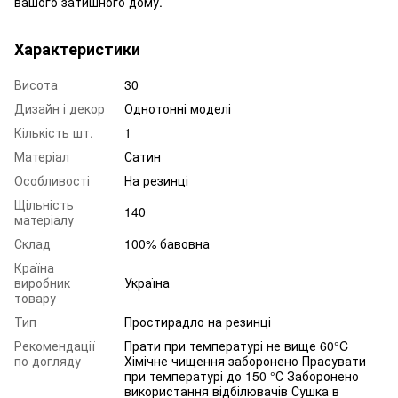
вашого затишного дому.
Характеристики
Висота
30
Дизайн і декор
Однотонні моделі
Кількість шт.
1
Матеріал
Сатин
Особливості
На резинці
Щільність
140
матеріалу
Склад
100% бавовна
Країна
виробник
Україна
товару
Тип
Простирадло на резинці
Рекомендації
Прати при температурі не вище 60°C
по догляду
Хімічне чищення заборонено Прасувати
при температурі до 150 °С Заборонено
використання відбілювачів Сушка в