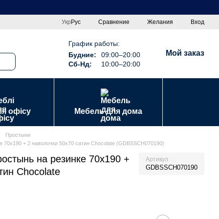
Сравнение
Укр
Рус
Желания
Вход
График работы:
Мой заказ
Будние:
09:00–20:00
Сб-Нд:
10:00–20:00
ля офісу
Мебель для дома
Простыни
е 70х190 + 2 наволочки 50х70 сатин Chocolate (GDBSSCH070190)
остынь на резинке 70х190 +
Артикул
GDBSSCH070190
тин Chocolate