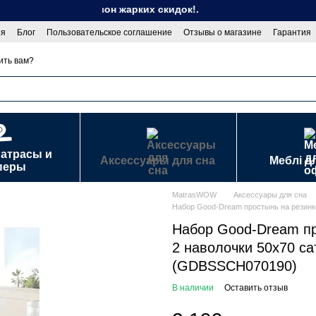
Сезон жарких скидок!.
ия
Блог
Пользовательское соглашение
Отзывы о магазине
Гарантия
сти
Договор публичной оферты
ить вам?
матрасы и
Аксессуары для сна
Меблі д
перы
MatrasWOW
Аксессуары для сна
Набор Good-Dream простынь на резинк
Набор Good-Dream пр
2 наволочки 50х70 са
(GDBSSCH070190)
В наличии
Оставить отзыв