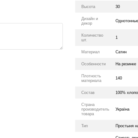
Высота
30
Дизайн и
Однотонны
декор
Количество
1
шт.
Материал
Сатин
Особенности
На резинке
Плотность
140
материала
Состав
100% хлопо
Страна
производитель
Україна
товара
Тип
Простыня н
Стирать пр