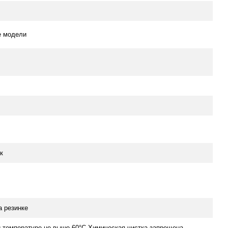
е модели
к
а резинке
и температуре не выше 60°C Химическая чистка запрещена