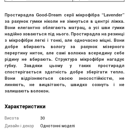
Простирадла Good-Dream серії мікрофібр
а
“
Lavender
”
за рахунок гумки ніколи не зім
ну
ться в центрі ліжка.
Вони елегантно облягають матрац, а усі шви гумки
надійно
ховаються під нього. Простирадла на резинці
з мікрофібри легкі і тонкі, але одночасно міцні. Вони
добре вбирають вологу за рахунок мізерного
перер
тину
ниток, але самі волокна всередину себе
рідин
у
не
вбирають
. Структура мікрофібри нагадує
губку. Завдяки цьому у таких простирадл
спостерігається здатність добре зберігати тепло.
Вони відрізняються своєю зносостійкістю, не
линяють, не вицвітають, швидко сохнуть
і
не
залишають волокон.
Характеристики
Висота
30
Дизайн і декор
Однотонні моделі