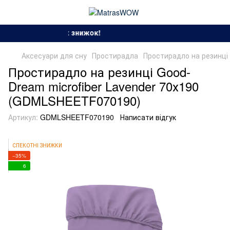
зон спекотних знижок!
Аксесуари для сну
Простирадла
Простирадло на резинці
Простирадло на резинці Good-
Dream microfiber Lavender 70х190
(GDMLSHEETF070190)
Артикул:
GDMLSHEETF070190
Написати відгук
СПЕКОТНІ ЗНИЖКИ
−35%
6