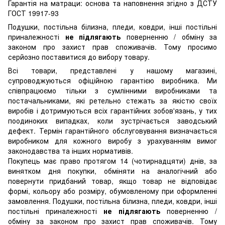
Гарантія на матраци: основа та наповнення згідно з ДСТУ
ГОСТ 19917-93
Подушки, постільна білизна, пледи, ковдри, інші постільні
приналежності
не підлягають
поверненню / обміну за
законом про захист прав споживачів. Тому просимо
серйозно поставитися до вибору товару.
Всі товари, представлені у нашому магазині,
супроводжуються офіційною гарантією виробника. Ми
співпрацюємо тільки з сумлінними виробниками та
постачальниками, які ретельно стежать за якістю своїх
виробів і дотримуються всіх гарантійних зобов'язань, у тих
поодиноких випадках, коли зустрічається заводський
дефект. Термін гарантійного обслуговування визначається
виробником для кожного виробу з урахуванням вимог
законодавства та інших нормативів.
Покупець має право протягом 14 (чотирнадцяти) днів, за
винятком дня покупки, обміняти на аналогічний або
повернути придбаний товар, якщо товар не відповідає
формі, кольору або розміру, обумовленому при оформленні
замовлення. Подушки, постільна білизна, пледи, ковдри, інші
постільні приналежності
не підлягають
поверненню /
обміну за законом про захист прав споживачів. Тому