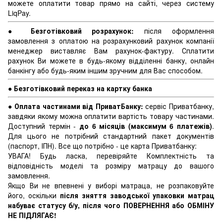
можете оплатити товар прямо на сайті, через систему
LiqPay.
●
Безготівковий розрахунок:
після оформлення
замовлення з оплатою на розрахунковий рахунок компанії
менеджер виставляє Вам рахунок-фактуру. Сплатити
рахунок Ви можете в будь-якому відділенні банку, онлайн
банкінгу або будь-яким іншим зручним для Вас способом.
●
Безготівковий переказ на картку банка
●
Оплата частинами від ПриватБанку:
сервіс Приватбанку,
завдяки якому можна оплатити вартість товару частинами.
Доступний термін -
до 6 місяців (максимум 6 платежів)
.
Для цього не потрібний стандартний пакет документів
(паспорт, ІПН). Все що потрібно - це карта Приватбанку:
УВАГА! Будь ласка, перевіряйте Комплектність та
відповідність моделі та розміру матрацу до вашого
замовлення.
Якщо Ви не впевнені у виборі матраца, не розпаковуйте
його, оскільки
після зняття заводської упаковки матрац
набуває статусу б/у, після чого ПОВЕРНЕННЯ або ОБМІНУ
НЕ ПІДЛЯГАЄ!