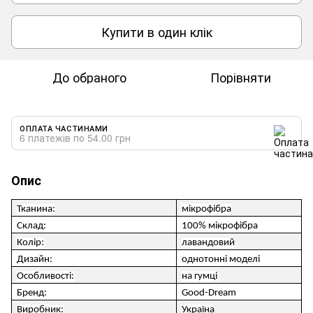
Купити в один клік
До обраного
Порівняти
ОПЛАТА ЧАСТИНАМИ
6 платежів по 54.00 грн
Опис
Тканина
:
мікрофібра
Склад
:
100% мікрофібра
Колір
:
лавандовий
Дизайн
:
однотонні моделі
Особливості
:
на гумці
Бренд
:
Good-Dream
Виробник
:
Україна