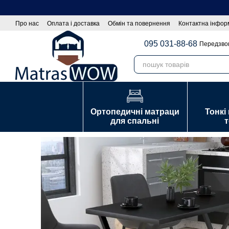
Сез
Перейти до основного контенту
Про нас
Оплата і доставка
Обмін та повернення
Контактна інфор
Оптовим покупцям|Співпраця
Політика конфіденційності
Договір
095 031-88-68
Передзво
Ортопедичні матраци
Тонкі
для спальні