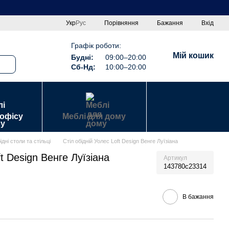
Порівняння
Укр
Рус
Бажання
Вхід
Графік роботи:
Мій кошик
Будні:
09:00–20:00
Сб-Нд:
10:00–20:00
 офісу
Меблі для дому
ідні столи та стільці
Стіл обідній Уолес Loft Design Венге Луїзіана
ft Design Венге Луїзіана
Артикул
143780c23314
В бажання