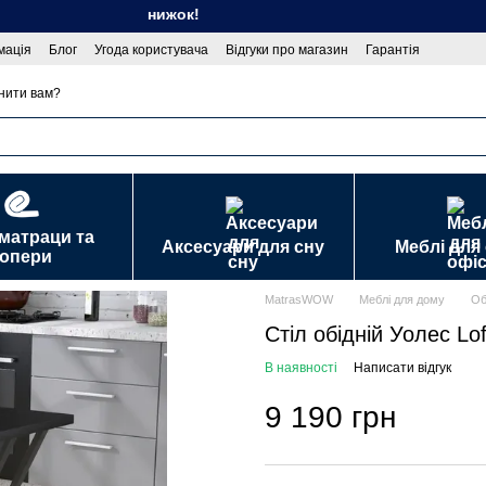
он спекотних знижок!
мація
Блог
Угода користувача
Відгуки про магазин
Гарантія
 публічної оферти
нити вам?
 матраци та
Аксесуари для сну
Меблі для
топери
MatrasWOW
Меблі для дому
Об
Стіл обідній Уолес Lo
В наявності
Написати відгук
9 190 грн