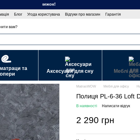
 спекотних знижок!
мація
Блог
Угода користувача
Відгуки про магазин
Гарантія
 публічної оферти
нити вам?
 матраци та
Аксесуари для сну
Меблі для
топери
MatrasWOW
Меблі для офісу
На
Полиця PL-6-36 Loft 
В наявності
Написати відгук
2 290 грн