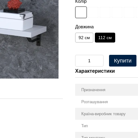
Колір
Довжина
92 см
112 см
Купити
Характеристики
Призначення
Розташування
Країна-виробник товару
Тип
Тип монтажу