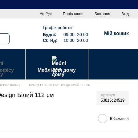
Порівняння
Укр
Рус
Бажання
Вхід
Графік роботи:
Мій кошик
Будні:
09:00–20:00
Сб-Нд:
10:00–20:00
 офісу
Меблі для дому
стінні полиці
Полиця PL-6-36 Loft Design Білий 112 см
Design Білий 112 см
Артикул
53815c24519
В бажання