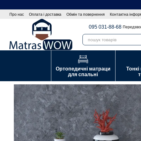
Сезон
Перейти до основного контенту
Про нас
Оплата і доставка
Обмін та повернення
Контактна інфор
Оптовим покупцям|Співпраця
Політика конфіденційності
Договір
095 031-88-68
Передзво
Ортопедичні матраци
Тонкі
для спальні