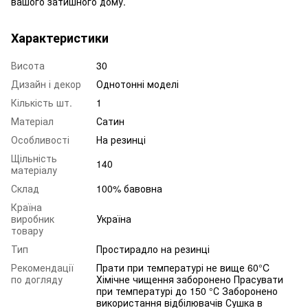
вашого затишного дому.
Характеристики
Висота
30
Дизайн і декор
Однотонні моделі
Кількість шт.
1
Матеріал
Сатин
Особливості
На резинці
Щільність
140
матеріалу
Склад
100% бавовна
Країна
виробник
Україна
товару
Тип
Простирадло на резинці
Рекомендації
Прати при температурі не вище 60°C
по догляду
Хімічне чищення заборонено Прасувати
при температурі до 150 °С Заборонено
використання відбілювачів Сушка в