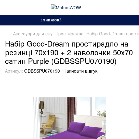
зон спекотних знижок!
Аксесуари для сну
Простирадла
Набір Good-Dream прост
Набір Good-Dream простирадло на
резинці 70х190 + 2 наволочки 50х70
сатин Purple (GDBSSPU070190)
Артикул:
GDBSSPU070190
Написати відгук