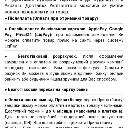
Україні). Доставка УкрПоштою можлива за умови
повної передоплати за товар.
●
Післяплата (Оплата при отриманні товару)
●
Онлайн-оплата банківською карткою, ApplePay, Google
Pay, Privat24 (LiqPay):
при оформленні замовлення Ви
можете оплатити товар прямо на сайті, через систему
LiqPay.
●
Безготівковий розрахунок:
після оформлення
замовлення з оплатою на розрахунковий рахунок компанії
менеджер виставляє Вам рахунок-фактуру. Сплатити
рахунок Ви можете в будь-якому відділенні банку, онлайн
банкінгу або будь-яким іншим зручним для Вас способом.
●
Безготівковий переказ на картку банка
●
Оплата частинами від ПриватБанку:
сервіс Приватбанку,
завдяки якому можна оплатити вартість товару частинами.
Доступний термін -
до 6 місяців (максимум 6 платежів)
.
Для цього не потрібний стандартний пакет документів
(паспорт, ІПН). Все що потрібно - це карта Приватбанку: