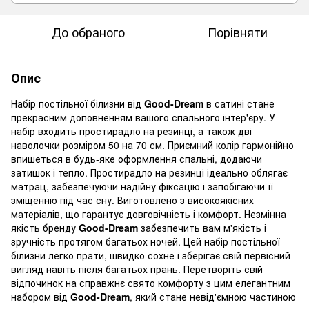
До обраного
Порівняти
Опис
Набір постільної білизни від
Good-
Dream
в сатині стане
прекрасним доповненням вашого спального інтер'єру. У
набір входить простирадло на резинці, а також дві
наволочки розміром 50 на 70 см. Приємний колір гармонійно
впишеться в будь-яке оформлення спальні, додаючи
затишок і тепло. Простирадло на резинці ідеально облягає
матрац, забезпечуючи надійну фіксацію і запобігаючи її
зміщенню під час сну. Виготовлено з високоякісних
матеріалів, що гарантує довговічність і комфорт. Незмінна
якість бренду
Good-Dream
забезпечить вам м'якість і
зручність протягом багатьох ночей. Цей набір постільної
білизни легко прати, швидко сохне і зберігає свій первісний
вигляд навіть після багатьох прань. Перетворіть свій
відпочинок на справжнє свято комфорту з цим елегантним
набором від
Good-Dream
, який стане невід'ємною частиною