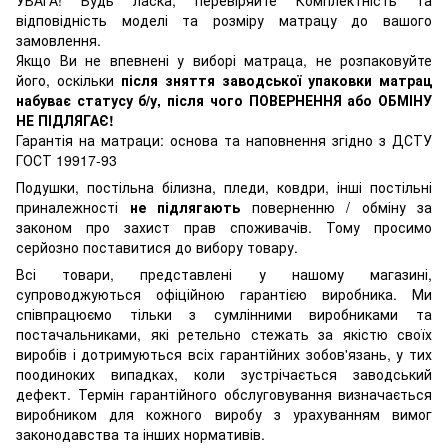
УВАГА! Будь ласка, перевіряйте Комплектність та
відповідність моделі та розміру матрацу до вашого
замовлення.
Якщо Ви не впевнені у виборі матраца, не розпаковуйте
його, оскільки
після зняття заводської упаковки матрац
набуває статусу б/у, після чого ПОВЕРНЕННЯ або ОБМІНУ
НЕ ПІДЛЯГАЄ!
Гарантія на матраци: основа та наповнення згідно з ДСТУ
ГОСТ 19917-93
Подушки, постільна білизна, пледи, ковдри, інші постільні
приналежності
не підлягають
поверненню / обміну за
законом про захист прав споживачів. Тому просимо
серйозно поставитися до вибору товару.
Всі товари, представлені у нашому магазині,
супроводжуються офіційною гарантією виробника. Ми
співпрацюємо тільки з сумлінними виробниками та
постачальниками, які ретельно стежать за якістю своїх
виробів і дотримуються всіх гарантійних зобов'язань, у тих
поодиноких випадках, коли зустрічається заводський
дефект. Термін гарантійного обслуговування визначається
виробником для кожного виробу з урахуванням вимог
законодавства та інших нормативів.