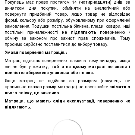
Покупець має право протягом 14 (чотирнадцяти) днів, за
винятком дня покупки, обміняти на аналогічний або
повернути придбаний товар, якщо товар не відповідає
формі, кольору або розміру, обумовленому при оформленні
замовлення. Подушки, постільна білизна, пледи, ковдри, інші
постільні приналежності
не підлягають
поверненню /
обміну за законом про захист прав споживачів. Тому
просимо серйозно поставитися до вибору товару.
Умови повернення матраців :
Матрац підлягає поверненню тільки в тому випадку, якщо
він не був у вжитку,
тобто на цьому матраці не спали і
повністю збережена упаковка або плівка.
Якщо матрац не підійшов за розміром (покупець не
правильно вказав розмір матраца) не поспішайте
знімати з
нього плівку, це важливо.
Матраци, що мають сліди експлуатації, поверненню не
підлягають.