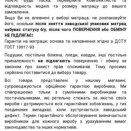
УВАГА! Будь ласка, перевіряйте Комплектність та
відповідність моделі та розміру матрацу до вашого
замовлення.
Якщо Ви не впевнені у виборі матраца, не розпаковуйте
його, оскільки
після зняття заводської упаковки матрац
набуває статусу б/у, після чого ПОВЕРНЕННЯ або ОБМІНУ
НЕ ПІДЛЯГАЄ!
Гарантія на матраци: основа та наповнення згідно з ДСТУ
ГОСТ 19917-93
Подушки, постільна білизна, пледи, ковдри, інші постільні
приналежності
не підлягають
поверненню / обміну за
законом про захист прав споживачів. Тому просимо
серйозно поставитися до вибору товару.
Всі товари, представлені у нашому магазині,
супроводжуються офіційною гарантією виробника. Ми
співпрацюємо тільки з сумлінними виробниками та
постачальниками, які ретельно стежать за якістю своїх
виробів і дотримуються всіх гарантійних зобов'язань, у тих
поодиноких випадках, коли зустрічається заводський
дефект. Термін гарантійного обслуговування визначається
виробником для кожного виробу з урахуванням вимог
законодавства та інших нормативів.