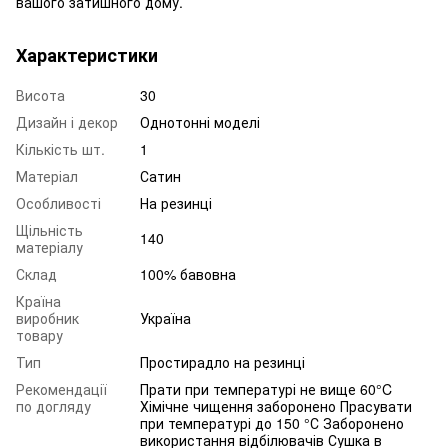
вашого затишного дому.
Характеристики
Висота
30
Дизайн і декор
Однотонні моделі
Кількість шт.
1
Матеріал
Сатин
Особливості
На резинці
Щільність
140
матеріалу
Склад
100% бавовна
Країна
виробник
Україна
товару
Тип
Простирадло на резинці
Рекомендації
Прати при температурі не вище 60°C
по догляду
Хімічне чищення заборонено Прасувати
при температурі до 150 °С Заборонено
використання відбілювачів Сушка в