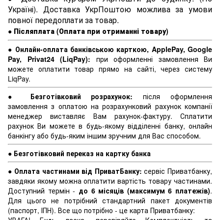
Україні). Доставка УкрПоштою можлива за умови
повної передоплати за товар.
●
Післяплата (Оплата при отриманні товару)
●
Онлайн-оплата банківською карткою, ApplePay, Google
Pay, Privat24 (LiqPay):
при оформленні замовлення Ви
можете оплатити товар прямо на сайті, через систему
LiqPay.
●
Безготівковий розрахунок:
після оформлення
замовлення з оплатою на розрахунковий рахунок компанії
менеджер виставляє Вам рахунок-фактуру. Сплатити
рахунок Ви можете в будь-якому відділенні банку, онлайн
банкінгу або будь-яким іншим зручним для Вас способом.
●
Безготівковий переказ на картку банка
●
Оплата частинами від ПриватБанку:
сервіс Приватбанку,
завдяки якому можна оплатити вартість товару частинами.
Доступний термін -
до 6 місяців (максимум 6 платежів)
.
Для цього не потрібний стандартний пакет документів
(паспорт, ІПН). Все що потрібно - це карта Приватбанку: