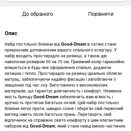
До обраного
Порівняти
Опис
Набір постільної білизни від
Good-
Dream
в сатині стане
прекрасним доповненням вашого спального інтер'єру. У
набір входить простирадло на резинці, а також дві
наволочки розміром 50 на 70 см. Приємний колір гармонійно
впишеться в будь-яке оформлення спальні, додаючи
затишок і тепло. Простирадло на резинці ідеально облягає
матрац, забезпечуючи надійну фіксацію і запобігаючи її
зміщенню під час сну. Виготовлено з високоякісних
матеріалів, що гарантує довговічність і комфорт. Незмінна
якість бренду
Good-Dream
забезпечить вам м'якість і
зручність протягом багатьох ночей. Цей набір постільної
білизни легко прати, швидко сохне і зберігає свій первісний
вигляд навіть після багатьох прань. Перетворіть свій
відпочинок на справжнє свято комфорту з цим елегантним
набором від
Good-Dream
, який стане невід'ємною частиною