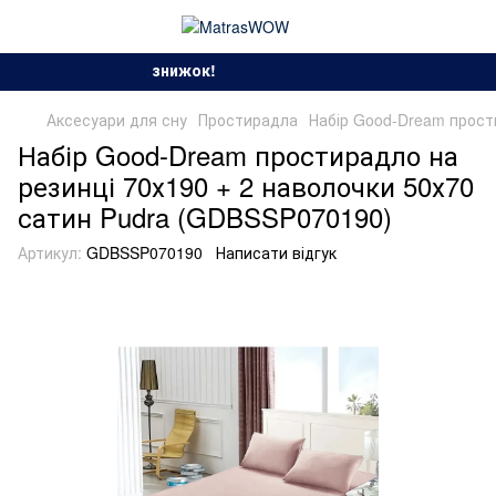
зон спекотних знижок!
Аксесуари для сну
Простирадла
Набір Good-Dream прост
Набір Good-Dream простирадло на
резинці 70х190 + 2 наволочки 50х70
сатин Pudra (GDBSSP070190)
Артикул:
GDBSSP070190
Написати відгук