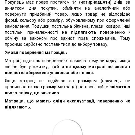
Покупець має право протягом 14 (чотирнадцяти) днів, за
винятком дня покупки, обміняти на аналогічний або
повернути придбаний товар, якщо товар не відповідає
формі, кольору або розміру, обумовленому при оформленні
замовлення. Подушки, постільна білизна, пледи, ковдри, інші
постільні приналежності
не підлягають
поверненню /
обміну за законом про захист прав споживачів. Тому
просимо серйозно поставитися до вибору товару.
Умови повернення матраців :
Матрац підлягає поверненню тільки в тому випадку, якщо
він не був у вжитку,
тобто на цьому матраці не спали і
повністю збережена упаковка або плівка.
Якщо матрац не підійшов за розміром (покупець не
правильно вказав розмір матраца) не поспішайте
знімати з
нього плівку, це важливо.
Матраци, що мають сліди експлуатації, поверненню не
підлягають.