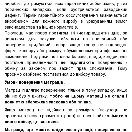
виробів і дотримуються всіх гарантійних зобов'язань, у тих
поодиноких випадках, коли зустрічається заводський
дефект. Термін гарантійного обслуговування визначається
виробником для кожного виробу з урахуванням вимог
законодавства та інших нормативів.
Покупець має право протягом 14 (чотирнадцяти) днів, за
винятком дня покупки, обміняти на аналогічний або
повернути придбаний товар, якщо товар не відповідає
формі, кольору або розміру, обумовленому при оформленні
замовлення. Подушки, постільна білизна, пледи, ковдри, інші
постільні приналежності
не підлягають
поверненню /
обміну за законом про захист прав споживачів. Тому
просимо серйозно поставитися до вибору товару.
Умови повернення матраців :
Матрац підлягає поверненню тільки в тому випадку, якщо
він не був у вжитку,
тобто на цьому матраці не спали і
повністю збережена упаковка або плівка.
Якщо матрац не підійшов за розміром (покупець не
правильно вказав розмір матраца) не поспішайте
знімати з
нього плівку, це важливо.
Матраци, що мають сліди експлуатації, поверненню не