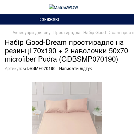
зон спекотних знижок!
Аксесуари для сну
Простирадла
Набір Good-Dream прости
Набір Good-Dream простирадло на
резинці 70х190 + 2 наволочки 50х70
microfiber Pudra (GDBSMP070190)
Артикул:
GDBSMP070190
Написати відгук