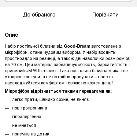
До обраного
Порівняти
Опис
Набір постільної білизни від
Good-
D
ream
виготовлене з
мікрофібри, стане чудовим вибором. У набір входить
простирадло на резинці, а також дві наволочки розміром 50
на 70 см. Цей матеріал забезпечує м'якість, бархатистість і
приємний «БРАШ» ефект. Така постільна білизна м'яка і не
утворює ковтуни, її не потрібно прасувати – просто
насолоджуйтеся комфортом і свіжістю кожен день!
Мікрофібра відрізняється такими перевагами як:
легко прати, швидко сохне, не линяє
повітропроникна
гіпоалергенна
не мнеться
приємна на дотик