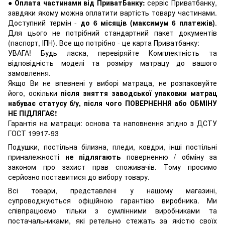
●
Оплата частинами від ПриватБанку:
сервіс Приватбанку,
завдяки якому можна оплатити вартість товару частинами.
Доступний термін -
до 6 місяців (максимум 6 платежів)
.
Для цього не потрібний стандартний пакет документів
(паспорт, ІПН). Все що потрібно - це карта Приватбанку:
УВАГА! Будь ласка, перевіряйте Комплектність та
відповідність моделі та розміру матрацу до вашого
замовлення.
Якщо Ви не впевнені у виборі матраца, не розпаковуйте
його, оскільки
після зняття заводської упаковки матрац
набуває статусу б/у, після чого ПОВЕРНЕННЯ або ОБМІНУ
НЕ ПІДЛЯГАЄ!
Гарантія на матраци: основа та наповнення згідно з ДСТУ
ГОСТ 19917-93
Подушки, постільна білизна, пледи, ковдри, інші постільні
приналежності
не підлягають
поверненню / обміну за
законом про захист прав споживачів. Тому просимо
серйозно поставитися до вибору товару.
Всі товари, представлені у нашому магазині,
супроводжуються офіційною гарантією виробника. Ми
співпрацюємо тільки з сумлінними виробниками та
постачальниками, які ретельно стежать за якістю своїх