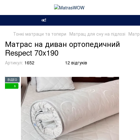
Сезон спекотних знижо
Тонкі матраци та топери
Матрац для сну на підлозі
Матр
Матрас на диван ортопедичний
Respect 70x190
Артикул:
1652
12 відгуків
ВІДЕО
6