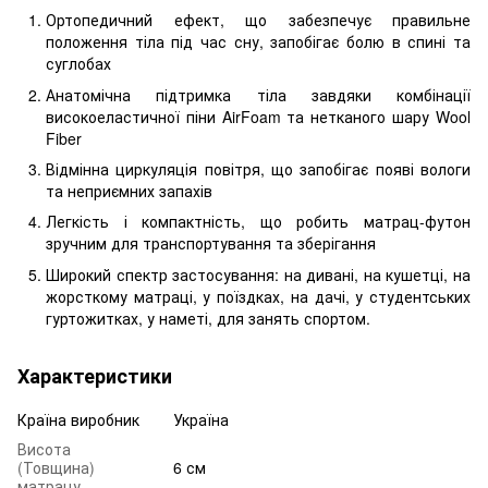
Ортопедичний ефект, що забезпечує правильне
положення тіла під час сну, запобігає болю в спині та
суглобах
Анатомічна підтримка тіла завдяки комбінації
високоеластичної піни AirFoam та нетканого шару Wool
Fiber
Відмінна циркуляція повітря, що запобігає появі вологи
та неприємних запахів
Легкість і компактність, що робить матрац-футон
зручним для транспортування та зберігання
Широкий спектр застосування: на дивані, на кушетці, на
жорсткому матраці, у поїздках, на дачі, у студентських
гуртожитках, у наметі, для занять спортом.
Характеристики
Країна виробник
Україна
Висота
(Товщина)
6 см
матрацу