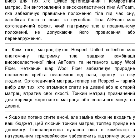
вибір для тих, хто шукає ортопедичний і комфортний
матрас. Він виготовлений з високоеластичної піни AirFoam,
яка забезпечує правильне положення тіла під час сну,
запобігає болю в спині та суглобах. Піна AirFoam має
ортопедичний ефект, який підтримує тіло в правильному
положенні, не допускаючи його провисання або
перенапруження.
●
Крім того, матрац-футон Respect United collection має
анатомічну підтримку тіла завдяки комбінації
високоеластичної піни AirFoam та нетканого шару Wool
Fiber. Нетканий шар Wool Fiber забезпечує природне
положення хребта незалежно від ваги, зросту та віку
людини. Ортопедичний матрац-топпер на Respect – гарний
вибір для тих, хто втомився спати на дивані або ж старий
матрац втратив свої якості. Тонкий матрац призначений
для корекції жорсткості матраца або спального місця на
дивані.
●
Якщо ви погано спите вночі, але заміна ліжка не входить у
ваш бюджет, цей якісний тонкий матрац-топпер прийде на
допомогу. Гіппоалергенна сучасна піна в комбінації з
натуральним термовойлоком забезпечить підтримку всього