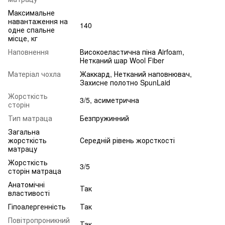
Максимальне
навантаження на
140
одне спальне
місце, кг
Наповнення
Високоеластична піна Airfoam,
Нетканий шар Wool Fiber
Матеріал чохла
Жаккард, Нетканий наповнювач,
Захисне полотно SpunLaid
Жорсткість
3/5, асиметрична
сторін
Тип матраца
Безпружинний
Загальна
жорсткість
Середній рівень жорсткості
матрацу
Жорсткість
3/5
сторін матраца
Анатомічні
Так
властивості
Гіпоалергенність
Так
Повітропроникний
Так