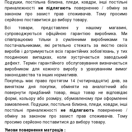
Подушки, постільна білизна, пледи, ковдри, інші постільні
приналежності
не підлягають
поверненню / обміну за
законом про захист прав споживачів. Тому просимо
серйозно поставитися до вибору товару.
Всі товари, представлені у нашому магазині,
супроводжуються офіційною гарантією виробника. Ми
співпрацюємо тільки з сумлінними виробниками та
постачальниками, які ретельно стежать за якістю своїх
виробів і дотримуються всіх гарантійних зобов'язань, у тих
поодиноких випадках, коли зустрічається заводський
дефект. Термін гарантійного обслуговування визначається
виробником для кожного виробу з урахуванням вимог
законодавства та інших нормативів.
Покупець має право протягом 14 (чотирнадцяти) днів, за
винятком дня покупки, обміняти на аналогічний або
повернути придбаний товар, якщо товар не відповідає
формі, кольору або розміру, обумовленому при оформленні
замовлення. Подушки, постільна білизна, пледи, ковдри, інші
постільні приналежності
не підлягають
поверненню /
обміну за законом про захист прав споживачів. Тому
просимо серйозно поставитися до вибору товару.
Умови повернення матраців :