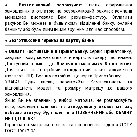
●
Безготівковий розрахунок:
після оформлення
замовлення з оплатою на розрахунковий рахунок компанії
менеджер виставляє Вам рахунок-фактуру. Сплатити
рахунок Ви можете в будь-якому відділенні банку, онлайн
банкінгу або будь-яким іншим зручним для Вас способом.
●
Безготівковий переказ на картку банка
●
Оплата частинами від ПриватБанку:
сервіс Приватбанку,
завдяки якому можна оплатити вартість товару частинами.
Доступний термін -
до 6 місяців (максимум 6 платежів)
.
Для цього не потрібний стандартний пакет документів
(паспорт, ІПН). Все що потрібно - це карта Приватбанку:
УВАГА! Будь ласка, перевіряйте Комплектність та
відповідність моделі та розміру матрацу до вашого
замовлення.
Якщо Ви не впевнені у виборі матраца, не розпаковуйте
його, оскільки
після зняття заводської упаковки матрац
набуває статусу б/у, після чого ПОВЕРНЕННЯ або ОБМІНУ
НЕ ПІДЛЯГАЄ!
Гарантія на матраци: основа та наповнення згідно з ДСТУ
ГОСТ 19917-93