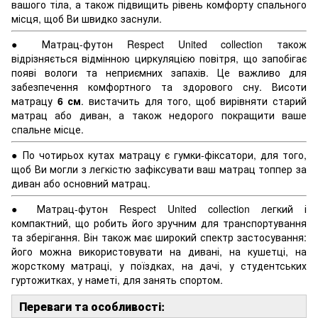
вашого тіла, а також підвищить рівень комфорту спального
місця, щоб Ви швидко заснули.
●
Матрац-футон Respect United collection також
відрізняється відмінною циркуляцією повітря, що запобігає
появі вологи та неприємних запахів. Це важливо для
забезпечення комфортного та здорового сн
у.
Висоти
матрацу
6
см
. вистачить для того, щоб вирівняти старий
матрац або диван, а також недорого покращити ваше
спальне місце.
●
По чотирьох кутах матрацу є гумки-фіксатори, для того,
щоб Ви могли з легкістю зафіксувати ваш матрац топпер за
диван або основний матрац.
●
Матрац-футон Respect United collection легкий і
компактний, що робить його зручним для транспортування
та зберігання. Він також має широкий спектр застосування:
його можна використовувати на дивані, на кушетці, на
жорсткому матраці, у поїздках, на дачі, у студентських
гуртожитках, у наметі, для занять спортом.
Переваги та особливості: