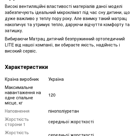
Високі вентиляційні властивості матеріалів даної моделі
забезпечують ідеальний мікроклімат під час сну дитини, що
дуже важливо у теплу пору року. Але взимку такий матрац
накопичує та утримує тепло, даруючи відчуття комфорту та
затишку.
Вибираючи Матрац дитячий безпружинний ортопедичний
LITE від нашої компанії, ви обираєте якість, надійність і
високий сервіс.
Характеристики
Країна виробник
Україна
Максимальне
навантаження на
120
одне спальне
місце, кг
Наповнення
пінополіуретан
Жорсткість
середньої жорсткості
сторони 1
Жорсткість
середньої жорсткості