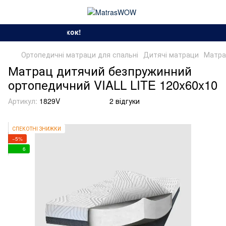
Сезон спекотних зн
Ортопедичні матраци для спальні
Дитячі матраци
Матра
Матрац дитячий безпружинний
ортопедичний VIALL LITE 120x60x10
Артикул:
1829V
2 відгуки
СПЕКОТНІ ЗНИЖКИ
−5%
6