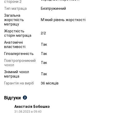
сторони 2
Тип матраца
Безпружинний
Загальна
жорсткість
М'який рівень жорсткості
матрацу
Жорсткість
2/2
сторін матраца
Анатомічні
Так
властивості
Гіпоалергенність
Так
Повітропроникний
Так
чохол
Знімний чохол
Так
матраца
Гарантія на виріб
36 місяців
Відгуки
2
Анастасія Бобошко
31.08.2023 в 09:40