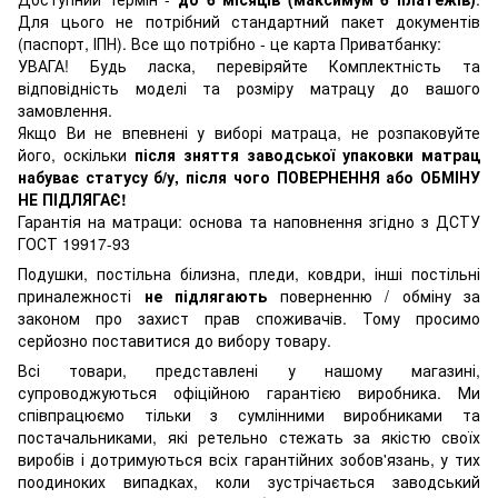
Для цього не потрібний стандартний пакет документів
(паспорт, ІПН). Все що потрібно - це карта Приватбанку:
УВАГА! Будь ласка, перевіряйте Комплектність та
відповідність моделі та розміру матрацу до вашого
замовлення.
Якщо Ви не впевнені у виборі матраца, не розпаковуйте
його, оскільки
після зняття заводської упаковки матрац
набуває статусу б/у, після чого ПОВЕРНЕННЯ або ОБМІНУ
НЕ ПІДЛЯГАЄ!
Гарантія на матраци: основа та наповнення згідно з ДСТУ
ГОСТ 19917-93
Подушки, постільна білизна, пледи, ковдри, інші постільні
приналежності
не підлягають
поверненню / обміну за
законом про захист прав споживачів. Тому просимо
серйозно поставитися до вибору товару.
Всі товари, представлені у нашому магазині,
супроводжуються офіційною гарантією виробника. Ми
співпрацюємо тільки з сумлінними виробниками та
постачальниками, які ретельно стежать за якістю своїх
виробів і дотримуються всіх гарантійних зобов'язань, у тих
поодиноких випадках, коли зустрічається заводський