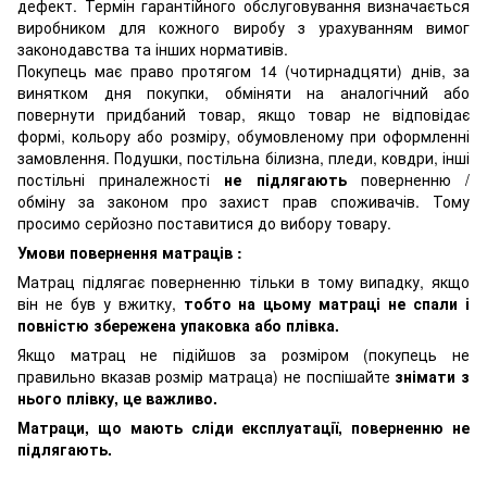
дефект. Термін гарантійного обслуговування визначається
виробником для кожного виробу з урахуванням вимог
законодавства та інших нормативів.
Покупець має право протягом 14 (чотирнадцяти) днів, за
винятком дня покупки, обміняти на аналогічний або
повернути придбаний товар, якщо товар не відповідає
формі, кольору або розміру, обумовленому при оформленні
замовлення. Подушки, постільна білизна, пледи, ковдри, інші
постільні приналежності
не підлягають
поверненню /
обміну за законом про захист прав споживачів. Тому
просимо серйозно поставитися до вибору товару.
Умови повернення матраців :
Матрац підлягає поверненню тільки в тому випадку, якщо
він не був у вжитку,
тобто на цьому матраці не спали і
повністю збережена упаковка або плівка.
Якщо матрац не підійшов за розміром (покупець не
правильно вказав розмір матраца) не поспішайте
знімати з
нього плівку, це важливо.
Матраци, що мають сліди експлуатації, поверненню не
підлягають.