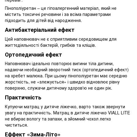
Пінополіуретан – це гіпоалергенний матеріал, який не
містить токсичні речовини і за всіма параметрами
підходить для дітей від народження.
Антибактеріальний ефект
Цей наповнювач не є сприятливим середовищем для
життєдіяльності бактерій, грибків та кліщів.
Ортопедичний ефект
Наповнювач ідеально повторює вигини тіла дитини,
надаючи необхідний зворотний тиск (ортопедичний ефект)
на хребет малюка. При цьому пінополіуретан має середню
жорсткість, не «злежується» і швидко відновлює рівну
поверхню, служачи дитячому здоров'ю не один рік.
Практичність
Купуючи матрац у дитяче ліжечко, варто також звернути
увагу на практичність. Матрац в дитяче ліжечко VIALL LITE
не вбирає вологу та запахи, а зйомний чохол легко
чиститься.
Еффект «Зима-Літо»