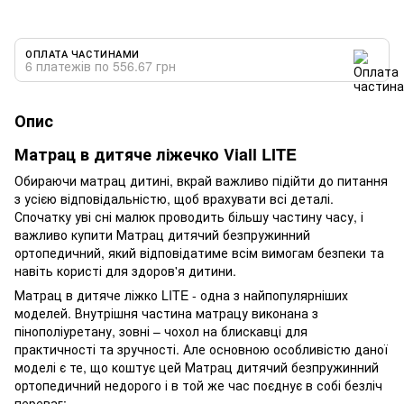
ОПЛАТА ЧАСТИНАМИ
6 платежів по 556.67 грн
Опис
Матрац в дитяче ліжечко Viall LITE
Обираючи матрац дитині, вкрай важливо підійти до питання
з усією відповідальністю, щоб врахувати всі деталі.
Спочатку уві сні малюк проводить більшу частину часу, і
важливо купити Матрац дитячий безпружинний
ортопедичний, який відповідатиме всім вимогам безпеки та
навіть користі для здоров'я дитини.
Матрац в дитяче ліжко LITE - одна з найпопулярніших
моделей. Внутрішня частина матрацу виконана з
пінополіуретану, зовні – чохол на блискавці для
практичності та зручності. Але основною особливістю даної
моделі є те, що коштує цей Матрац дитячий безпружинний
ортопедичний недорого і в той же час поєднує в собі безліч
переваг: