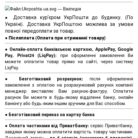
Доставка курʼєром УкрПошти до будинку. (По
●
Україні). Доставка УкрПоштою можлива за умови
повної передоплати за товар.
●
Післяплата (Оплата при отриманні товару)
●
Онлайн-оплата банківською карткою, ApplePay, Google
Pay, Privat24 (LiqPay):
при оформленні замовлення Ви
можете оплатити товар прямо на сайті, через систему
LiqPay.
●
Безготівковий розрахунок:
після оформлення
замовлення з оплатою на розрахунковий рахунок компанії
менеджер виставляє Вам рахунок-фактуру. Сплатити
рахунок Ви можете в будь-якому відділенні банку, онлайн
банкінгу або будь-яким іншим зручним для Вас способом.
●
Безготівковий переказ на картку банка
●
Оплата частинами від ПриватБанку:
сервіс Приватбанку,
завдяки якому можна оплатити вартість товару частинами.
Доступний термін -
до 6 місяців (максимум 6 платежів)
.