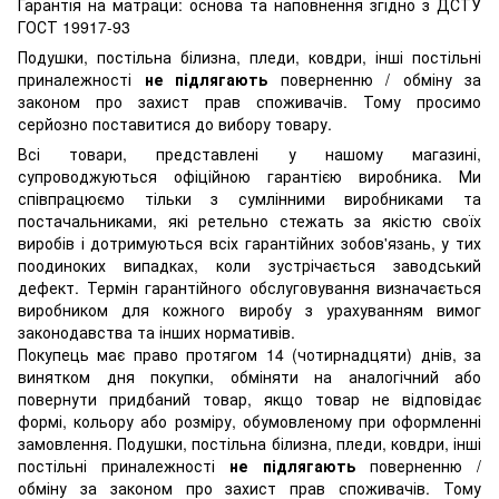
Гарантія на матраци: основа та наповнення згідно з ДСТУ
ГОСТ 19917-93
Подушки, постільна білизна, пледи, ковдри, інші постільні
приналежності
не підлягають
поверненню / обміну за
законом про захист прав споживачів. Тому просимо
серйозно поставитися до вибору товару.
Всі товари, представлені у нашому магазині,
супроводжуються офіційною гарантією виробника. Ми
співпрацюємо тільки з сумлінними виробниками та
постачальниками, які ретельно стежать за якістю своїх
виробів і дотримуються всіх гарантійних зобов'язань, у тих
поодиноких випадках, коли зустрічається заводський
дефект. Термін гарантійного обслуговування визначається
виробником для кожного виробу з урахуванням вимог
законодавства та інших нормативів.
Покупець має право протягом 14 (чотирнадцяти) днів, за
винятком дня покупки, обміняти на аналогічний або
повернути придбаний товар, якщо товар не відповідає
формі, кольору або розміру, обумовленому при оформленні
замовлення. Подушки, постільна білизна, пледи, ковдри, інші
постільні приналежності
не підлягають
поверненню /
обміну за законом про захист прав споживачів. Тому