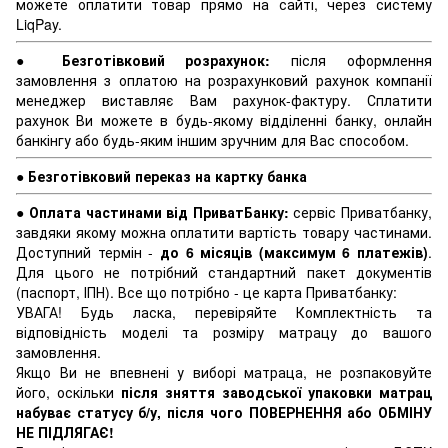
можете оплатити товар прямо на сайті, через систему
LiqPay.
●
Безготівковий розрахунок:
після оформлення
замовлення з оплатою на розрахунковий рахунок компанії
менеджер виставляє Вам рахунок-фактуру. Сплатити
рахунок Ви можете в будь-якому відділенні банку, онлайн
банкінгу або будь-яким іншим зручним для Вас способом.
●
Безготівковий переказ на картку банка
●
Оплата частинами від ПриватБанку:
сервіс Приватбанку,
завдяки якому можна оплатити вартість товару частинами.
Доступний термін -
до 6 місяців (максимум 6 платежів)
.
Для цього не потрібний стандартний пакет документів
(паспорт, ІПН). Все що потрібно - це карта Приватбанку:
УВАГА! Будь ласка, перевіряйте Комплектність та
відповідність моделі та розміру матрацу до вашого
замовлення.
Якщо Ви не впевнені у виборі матраца, не розпаковуйте
його, оскільки
після зняття заводської упаковки матрац
набуває статусу б/у, після чого ПОВЕРНЕННЯ або ОБМІНУ
НЕ ПІДЛЯГАЄ!