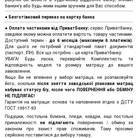
банкінгу або будь-яким іншим зручним для Вас способом.
●
Безготівковий переказ на картку банка
●
Оплата частинами від ПриватБанку:
сервіс Приватбанку,
завдяки якому можна оплатити вартість товару частинами.
Доступний термін -
до 6 місяців (максимум 6 платежів)
.
Для цього не потрібний стандартний пакет документів
(паспорт, ІПН). Все що потрібно - це карта Приватбанку:
УВАГА! Будь ласка, перевіряйте Комплектність та
відповідність моделі та розміру матрацу до вашого
замовлення.
Якщо Ви не впевнені у виборі матраца, не розпаковуйте
його, оскільки
після зняття заводської упаковки матрац
набуває статусу б/у, після чого ПОВЕРНЕННЯ або ОБМІНУ
НЕ ПІДЛЯГАЄ!
Гарантія на матраци: основа та наповнення згідно з ДСТУ
ГОСТ 19917-93
Подушки, постільна білизна, пледи, ковдри, інші постільні
приналежності
не підлягають
поверненню / обміну за
законом про захист прав споживачів. Тому просимо
серйозно поставитися до вибору товару.