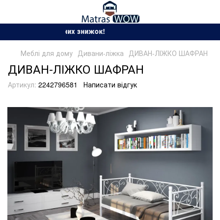
Сезон спекотних знижок!
Меблі для дому
Дивани-ліжка
ДИВАН-ЛІЖКО ШАФРАН
ДИВАН-ЛІЖКО ШАФРАН
Артикул:
2242796581
Написати відгук