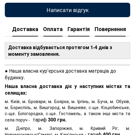
Написати відгук
Доставка
Оплата
Гарантія
Повернення
Доставка відбувається протягом 1-4 днів з
моменту замовлення.
● Наша власна кур’єрська доставка матраців до
будинку.
Наша власна доставка діє у наступних містах та
селищах:
м. Київ, м. Бровари, м. Боярка, м. Ірпінь, м. Буча, м. Обухів,
м. Бориспіль, м. Вишгород, м. Вишневе, с-ще. Коцюбинське,
с-ще. Білогородка, с-ще. Гостомель, а також інші міста та
тариф
300 грн.
села поруч -
м. Дніпро, м. Запоріжжя, м. Кривий Ріг, м.
- тариф
400 грн.
Новомосковськ(Самар), м. Кам’янське