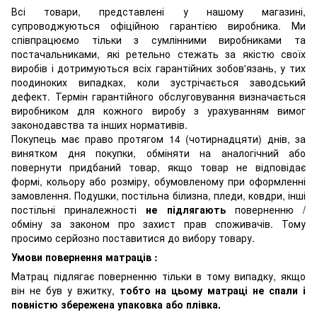
Всі товари, представлені у нашому магазині,
супроводжуються офіційною гарантією виробника. Ми
співпрацюємо тільки з сумлінними виробниками та
постачальниками, які ретельно стежать за якістю своїх
виробів і дотримуються всіх гарантійних зобов'язань, у тих
поодиноких випадках, коли зустрічається заводський
дефект. Термін гарантійного обслуговування визначається
виробником для кожного виробу з урахуванням вимог
законодавства та інших нормативів.
Покупець має право протягом 14 (чотирнадцяти) днів, за
винятком дня покупки, обміняти на аналогічний або
повернути придбаний товар, якщо товар не відповідає
формі, кольору або розміру, обумовленому при оформленні
замовлення. Подушки, постільна білизна, пледи, ковдри, інші
постільні приналежності
не підлягають
поверненню /
обміну за законом про захист прав споживачів. Тому
просимо серйозно поставитися до вибору товару.
Умови повернення матраців :
Матрац підлягає поверненню тільки в тому випадку, якщо
він не був у вжитку,
тобто на цьому матраці не спали і
повністю збережена упаковка або плівка.