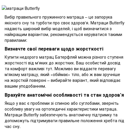
Вибір правильного
пружинного матраца
– це запорука
якісного сну та турботи про своє здоров'я. Матраци Butterfly
надають широкий вибір моделей, і щоб визначитися з
найкращим варіантом, рекомендується керуватися такими
правилами:
Визначте свої переваги щодо жорсткості
Купити недорого матрац Батерфляй можна різного ступеня
жорсткості від м'яких до жорстких. Ваш особистий досвід
та комфорт важливі тут. Можливо ви віддаєте перевагу
м'якому матрацу, який «обіймає» тіло, або ж вам зручніше
на жорсткій поверхні – вибирайте варіант, який відповідає
вашим уподобанням.
Врахуйте анатомічні особливості та стан здоров'я
Якщо у вас є проблеми зі спиною або суглобами, зверніть
особливу увагу на ортопедичні характеристики матраца.
Матраци Butterfly забезпечують анатомічну підтримку та
допоможуть підтримувати правильне положення хребта під
час сну.