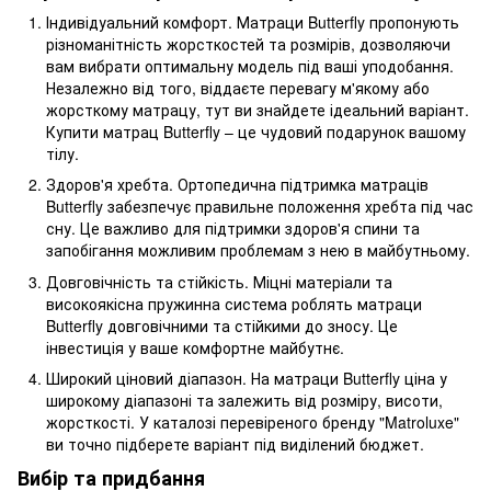
Індивідуальний комфорт. Матраци Butterfly пропонують
різноманітність жорсткостей та розмірів, дозволяючи
вам вибрати оптимальну модель під ваші уподобання.
Незалежно від того, віддаєте перевагу м'якому або
жорсткому матрацу, тут ви знайдете ідеальний варіант.
Купити матрац Butterfly – це чудовий подарунок вашому
тілу.
Здоров'я хребта. Ортопедична підтримка матраців
Butterfly забезпечує правильне положення хребта під час
сну. Це важливо для підтримки здоров'я спини та
запобігання можливим проблемам з нею в майбутньому.
Довговічність та стійкість. Міцні матеріали та
високоякісна пружинна система роблять матраци
Butterfly довговічними та стійкими до зносу. Це
інвестиція у ваше комфортне майбутнє.
Широкий ціновий діапазон. На матраци Butterfly ціна у
широкому діапазоні та залежить від розміру, висоти,
жорсткості. У каталозі перевіреного бренду "Matroluxe"
ви точно підберете варіант під виділений бюджет.
Вибір та придбання