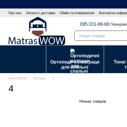
Перейти до основного контенту
Про нас
Оплата і доставка
Обмін та повернення
Контактна інфор
Оптовим покупцям|Співпраця
Політика конфіденційності
Договір
095 031-88-68
Передзво
Ортопедичні матраци
Тонкі
для спальні
MatrasWOW
Матраци
4
4
Немає товарів