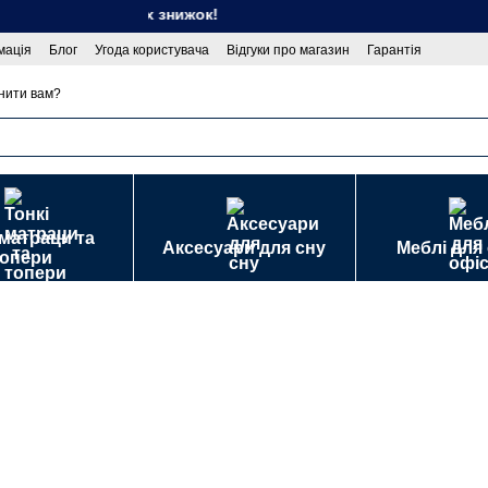
Сезон спекотних знижок!
мація
Блог
Угода користувача
Відгуки про магазин
Гарантія
 публічної оферти
нити вам?
 матраци та
Аксесуари для сну
Меблі для
топери