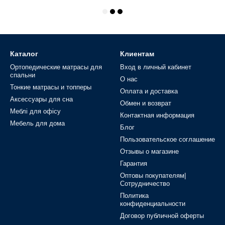
Стеллаж собирается с помощью
всё необходимое для поставля
более 20 минут.
Если вам нужен стеллаж средн
Каталог
Клиентам
Скиф-5-550 будет наилучшим
Ортопедические матрасы для
Вход в личный кабинет
спальни
Главные преимуще
О нас
Тонкие матрасы и топперы
Оплата и доставка
Этот функциональный совреме
Аксессуары для сна
Обмен и возврат
с документами, цветы, фотора
Меблі для офісу
Контактная информация
оригинальное оформление 
Мебель для дома
Блог
плотная порошковая краска
Пользовательское соглашение
регулируемые ножки, пер
Отзывы о магазине
Гарантия
материал класса Е1 не со
Оптовы покупателям|
богатая фактура цвета, вы
Сотрудничество
Политика
Размеры стеллажа 
конфиденциальности
Договор публичной оферты
Высота: 1794 мм;