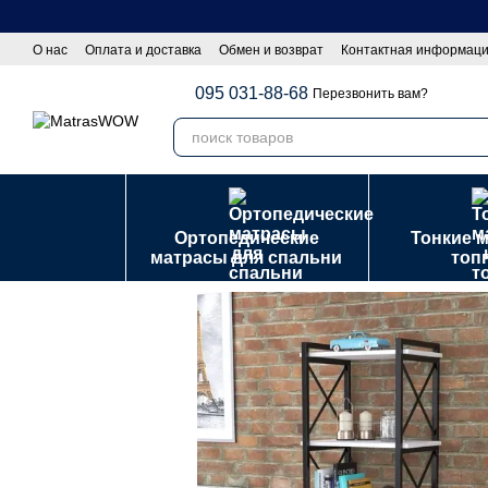
Перейти к основному контенту
О нас
Оплата и доставка
Обмен и возврат
Контактная информац
Оптовы покупателям|Сотрудничество
Политика конфиденциально
095 031-88-68
Перезвонить вам?
Ортопедические
Тонкие 
матрасы для спальни
топ