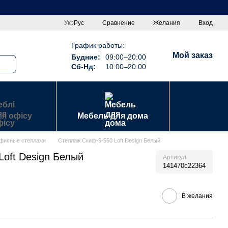
Сравнение
Укр
Рус
Желания
Вход
График работы:
Мой заказ
Будние:
09:00–20:00
Сб-Нд:
10:00–20:00
ля офісу
Мебель для дома
фисные стеллажи
Стеллаж Скиф-5-550 Loft Design Белый
Loft Design Белый
Артикул
141470c22364
В желания