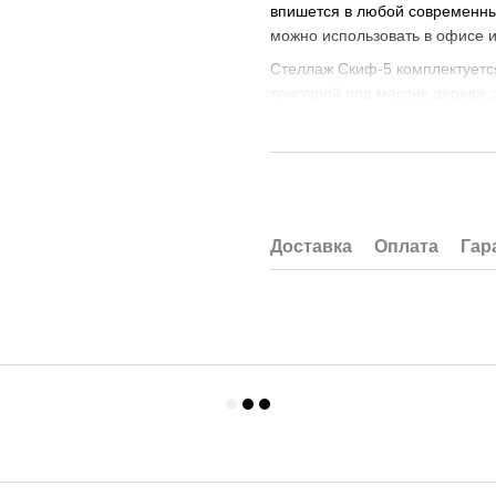
впишется в любой современны
можно использовать в офисе и
Стеллаж Скиф-5 комплектуетс
текстурой под массив дерева 
вариантов: Венге Луизиана, О
подбирались не только по при
эстетической привлекательнос
Полки для стеллажа Скиф изг
ПВХ по периметру толщиной 2
Доставка
Оплата
Гар
Металлические опоры стеллаж
можно облокачивать предметы
просматривается со всех стор
аккуратное исполнение детале
подчеркивает тонкий вкус вл
Несущие детали каркаса стелл
толщина металла 1,2 мм. Деко
Диагональные перемычки сзад
конструкцию. Стеллаж очень у
неровном полу.