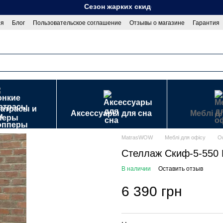
Сезон жарких скидок!.
ия
Блог
Пользовательское соглашение
Отзывы о магазине
Гарантия
сти
Договор публичной оферты
матрасы и
Аксессуары для сна
Меблі д
перы
MatrasWOW
Меблі для офісу
О
Стеллаж Скиф-5-550 
В наличии
Оставить отзыв
6 390 грн