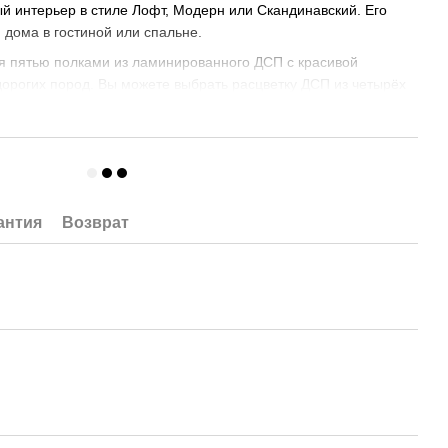
й интерьер в стиле Лофт, Модерн или Скандинавский. Его
 дома в гостиной или спальне.
я пятью полками из ламинированного ДСП с красивой
дорогих пород. Вы можете выбрать расцветку ДСП из четырёх
рех Модена, Дуб Палена и Дуб Борас светлый. Эти расцветки
нципу разнообразия цветовой гаммы, но и исходя из
ти.
отовлены из ламинированного ДСП толщиной 16 мм с кромкой
 мм.
антия
Возврат
и имеют декоративные крестообразные вставки, на которые
. Прочный каркас является надёжной опорой для полок. Он
он, акцентируя внимание на предметах, лежащих на полках. А
й стеллажа и геометрическая гармония конструкции
адельца помещения.
ажа Скиф-5 изготовлены из квадратной трубы 25*25 мм,
ративные кресты изготовлены из трубы 15*15 мм.
и придают прочность конструкции и выравнивают
стойчивый. Регулируемые ножки позволяют выставить пол на