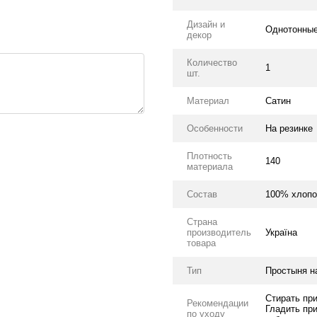
Дизайн и
Однотонны
декор
Количество
1
шт.
Материал
Сатин
Особенности
На резинке
Плотность
140
материала
Состав
100% хлопо
Страна
производитель
Україна
товара
Тип
Простыня н
Стирать пр
Рекомендации
Гладить пр
по уходу