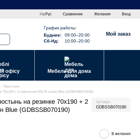
Сравнение
Укр
Рус
Желания
Вход
График работы:
Мой заказ
Будние:
09:00–20:00
Сб-Нд:
10:00–20:00
ля офісу
Мебель для дома
Простыни
 70х190 + 2 наволочки 50х70 сатин Blue (GDBSSB070190)
остынь на резинке 70х190 + 2
Артикул
GDBSSB070190
ин Blue (GDBSSB070190)
В желания