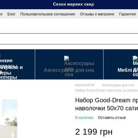
Сезон жарких скидок!.
ия
Блог
Пользовательское соглашение
Отзывы о магазине
Гарантия
сти
Договор публичной оферты
матрасы и
Аксессуары для сна
Меблі д
перы
MatrasWOW
Аксессуары для сна
Набор Good-Dream простынь на резинке
Набор Good-Dream пр
наволочки 50х70 сат
В наличии
Оставить отзыв
2 199 грн