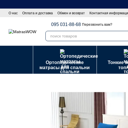
Перейти к основному контенту
О нас
Оплата и доставка
Обмен и возврат
Контактная информац
Оптовы покупателям|Сотрудничество
Политика конфиденциально
095 031-88-68
Перезвонить вам?
Ортопедические
Тонкие 
матрасы для спальни
топ