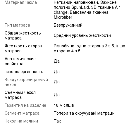
Материал чехла
Нетканий наповнювач, Захисне
полотно SpunLaid, 3D тканина Air
change, Бавовняна тканина
Microfiber
Тип матраса
Безпружинний
Общая жесткость
Средний уровень жесткости
матраса
Жесткость сторон
Різнобічна, одна сторона 3 з 5, інша
матраса
сторона 4 з 5
Анатомические
Да
свойства
Гипоаллергенность
Да
Воздухопроницаемый
Да
чехол
Съемный чехол
Да
матраса
Гарантия на изделие
18 місяців
Сегмент матраса
Топери та скручувані матраци
Чехол на молнии
Так