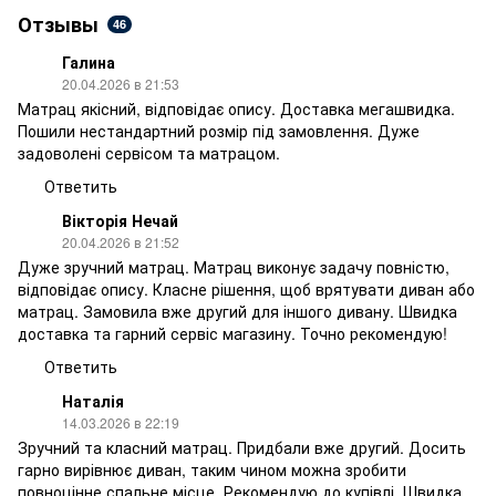
Отзывы
46
Галина
20.04.2026 в 21:53
Матрац якісний, відповідає опису. Доставка мегашвидка.
Пошили нестандартний розмір під замовлення. Дуже
задоволені сервісом та матрацом.
Ответить
Вікторія Нечай
20.04.2026 в 21:52
Дуже зручний матрац. Матрац виконує задачу повністю,
відповідає опису. Класне рішення, щоб врятувати диван або
матрац. Замовила вже другий для іншого дивану. Швидка
доставка та гарний сервіс магазину. Точно рекомендую!
Ответить
Наталія
14.03.2026 в 22:19
Зручний та класний матрац. Придбали вже другий. Досить
гарно вирівнює диван, таким чином можна зробити
повноцінне спальне місце. Рекомендую до купівлі. Швидка