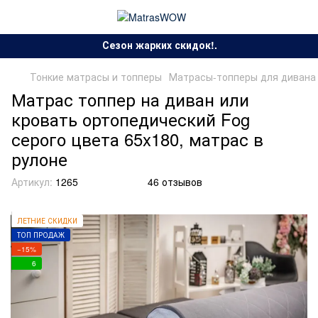
Сезон жарких скидок!.
Тонкие матрасы и топперы
Матрасы-топперы для дивана
Матрас топпер на диван или
кровать ортопедический Fog
серого цвета 65x180, матрас в
рулоне
Артикул:
1265
46 отзывов
ЛЕТНИЕ СКИДКИ
ТОП ПРОДАЖ
−15%
6