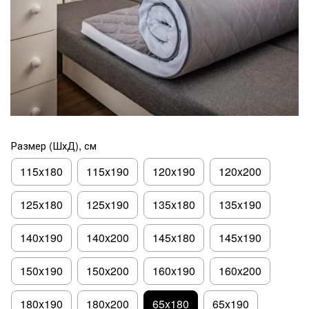
Размер (ШхД), см
115x180
115x190
120x190
120x200
125x180
125x190
135x180
135x190
140x190
140x200
145x180
145x190
150x190
150x200
160x190
160x200
180x190
180x200
65x180
65x190