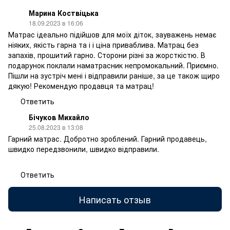
Марина Коствіцька
18.09.2023 в 16:06
Матрас ідеально підійшов для моїх діток, зауважень немає
ніяких, якість гарна та і і ціна приваблива. Матрац без
запахів, прошитий гарно. Сторони різні за жорсткістю. В
подарунок поклали наматрасник непромокальний. Приємно.
Пішли на зустріч мені і відправили раніше, за це також щиро
дякую! Рекомендую продавця та матрац!
Ответить
Бічуков Михайло
25.08.2023 в 13:08
Гарний матрас. Добротно зроблений. Гарний продавець,
швидко передзвонили, швидко відправили.
Ответить
Написать отзыв