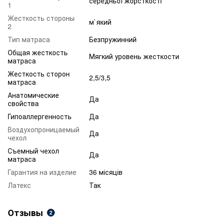
середньої жорсткості
1
Жесткость стороны
м`який
2
Тип матраса
Безпружинний
Общая жесткость
Мягкий уровень жесткости
матраса
Жесткость сторон
2,5/3,5
матраса
Анатомические
Да
свойства
Гипоаллергенность
Да
Воздухопроницаемый
Да
чехол
Съемный чехол
Да
матраса
Гарантия на изделие
36 місяців
Латекс
Так
Отзывы
2