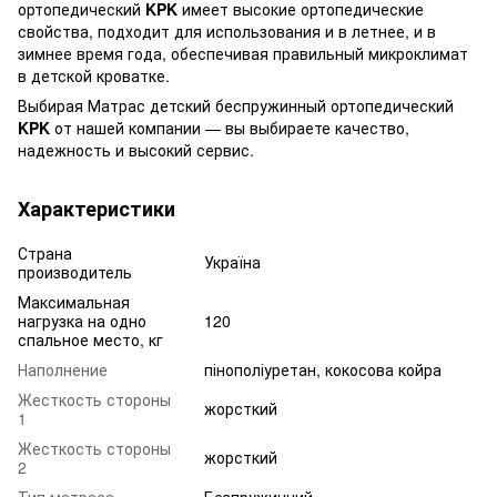
ортопедический
KPK
имеет высокие ортопедические
свойства, подходит для использования и в летнее, и в
зимнее время года, обеспечивая правильный микроклимат
в детской кроватке.
Выбирая Матрас детский беспружинный ортопедический
KPK
от нашей компании — вы выбираете качество,
надежность и высокий сервис.
Характеристики
Страна
Україна
производитель
Максимальная
нагрузка на одно
120
спальное место, кг
Наполнение
пінополіуретан, кокосова койра
Жесткость стороны
жорсткий
1
Жесткость стороны
жорсткий
2
Тип матраса
Безпружинний