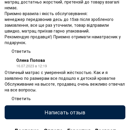
матрац достатньо жорсткий, претензій до товару взагалі
немає.
Приємно вразила і якість обслуговування:
менеджер передзвонив десь до 15хв після зробленого
замовлення, все ще раз уточнили, товар відправили
швидко, матрац приїхав гарно упакований.
Рекомендую продавця!) Приємно отримати наматрасник у
подарунок.
Ответить
Олена Попова
16.07.2023 в 12:19
Отличный матрас с умеренной жёсткостью. Как и я
заявлено по размерам все подошло к детской кроватке
Обслуживание на высоте, продавец очень вежливо отвечал
на все вопросы.
Ответить
Написать отзыв