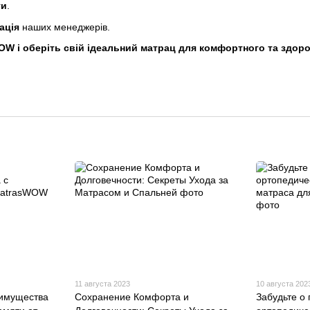
ти
.
ація
наших менеджерів.
W і оберіть свій ідеальний матрац для комфортного та здоров
11 августа 2023
10 августа 202
еимущества
Сохранение Комфорта и
Забудьте о