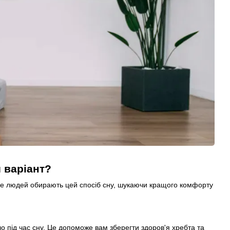
й варіант?
ільше людей обирають цей спосіб сну, шукаючи кращого комфорту
о під час сну. Це допоможе вам зберегти здоров'я хребта та