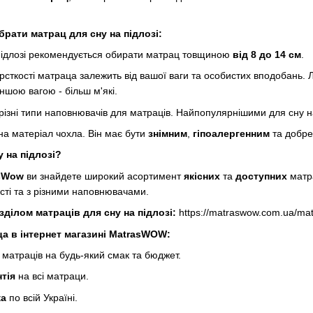
брати матрац для сну на підлозі:
підлозі рекомендується обирати матрац товщиною
від 8 до 14 см
.
рсткості матраца залежить від вашої ваги та особистих вподобань.
шою вагою - більш м'які.
різні типи наповнювачів для матраців. Найпопулярнішими для сну н
на матеріал чохла. Він має бути
знімним
,
гіпоалергенним
та добр
 на підлозі?
sWow
ви знайдете широкий асортимент
якісних
та
доступних
матра
ості та з різними наповнювачами.
ділом матраців для сну на підлозі:
https://matraswow.com.ua/matr
а в інтернет магазині MatrasWOW:
матраців на будь-який смак та бюджет.
нтія
на всі матраци.
ка
по всій Україні.