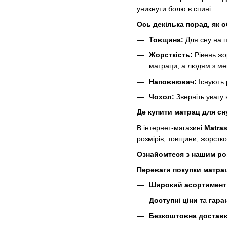
уникнути болю в спині.
Ось декілька порад, як о
Товщина:
Для сну на 
Жорсткість:
Рівень жо
матраци, а людям з мен
Наповнювач:
Існують 
Чохол:
Зверніть увагу 
Де купити матрац для сну
В інтернет-магазині
Matra
розмірів, товщини, жорстк
Ознайомтеся з нашим роз
Переваги покупки матрац
Широкий асортимент
Доступні ціни
та
гара
Безкоштовна достав