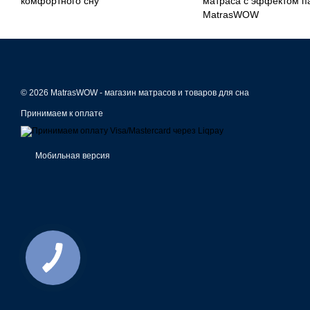
комфортного сну
матраса с эффектом п
MatrasWOW
© 2026 MatrasWOW -
магазин матрасов и товаров для сна
Принимаем к оплате
Мобильная версия