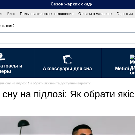
Сезон жарких скидок!.
ия
Блог
Пользовательское соглашение
Отзывы о магазине
Гарантия
сти
Договор публичной оферты
ить вам?
матрасы и
Аксессуары для сна
Меблі д
перы
ля сну на підлозі: Як обрати якісний та доступний варіант?
сну на підлозі: Як обрати які