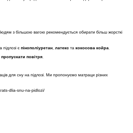
 Людям з більшою вагою рекомендується обирати більш жорсткі
а підлозі є
пінополіуретан
,
латекс
та
кокосова койра
.
е
пропускати повітря
.
ців для сну на підлозі. Ми пропонуємо матраци різних
ats-dlia-snu-na-pidlozi/