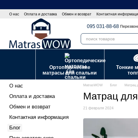
Перейти к основному контенту
О нас
Оплата и доставка
Обмен и возврат
Контактная информац
Оптовы покупателям|Сотрудничество
Политика конфиденциально
095 031-88-68
Перезвон
Ортопедические
Тонкие 
матрасы для спальни
топ
О нас
MatrasWOW
Блог
Матрац д
Матрац для 
Оплата и доставка
Обмен и возврат
21 февраля 2024
Контактная информация
Блог