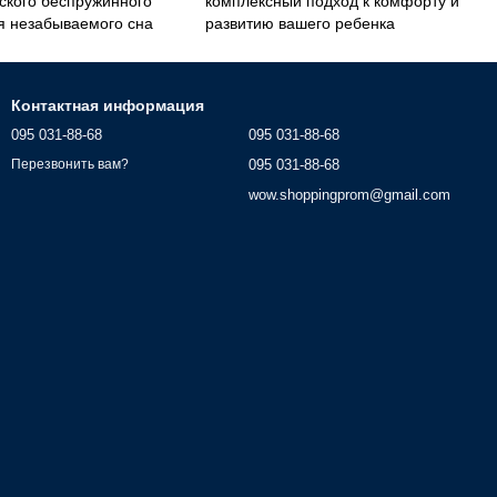
ского беспружинного
комплексный подход к комфорту и
я незабываемого сна
развитию вашего ребенка
Контактная информация
095 031-88-68
095 031-88-68
095 031-88-68
Перезвонить вам?
wow.shoppingprom@gmail.com