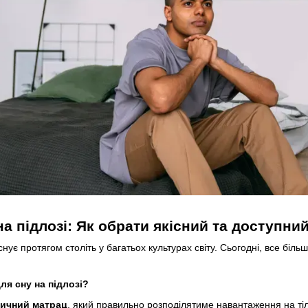
а підлозі: Як обрати якісний та доступни
існує протягом століть у багатьох культурах світу. Сьогодні, все б
ля сну на підлозі?
ичний матрац
, який правильно розподілятиме навантаження на тіл