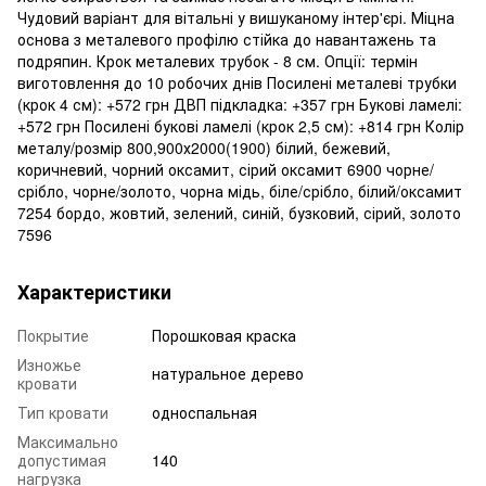
Чудовий варіант для вітальні у вишуканому інтер'єрі. Міцна
основа з металевого профілю стійка до навантажень та
подряпин. Крок металевих трубок - 8 см. Опції: термін
виготовлення до 10 робочих днів Посилені металеві трубки
(крок 4 см): +572 грн ДВП підкладка: +357 грн Букові ламелі:
+572 грн Посилені букові ламелі (крок 2,5 см): +814 грн Колір
металу/розмір 800,900х2000(1900) білий, бежевий,
коричневий, чорний оксамит, сірий оксамит 6900 чорне/
срібло, чорне/золото, чорна мідь, біле/срібло, білий/оксамит
7254 бордо, жовтий, зелений, синій, бузковий, сірий, золото
7596
Характеристики
Покрытие
Порошковая краска
Изножье
натуральное дерево
кровати
Тип кровати
односпальная
Максимально
допустимая
140
нагрузка