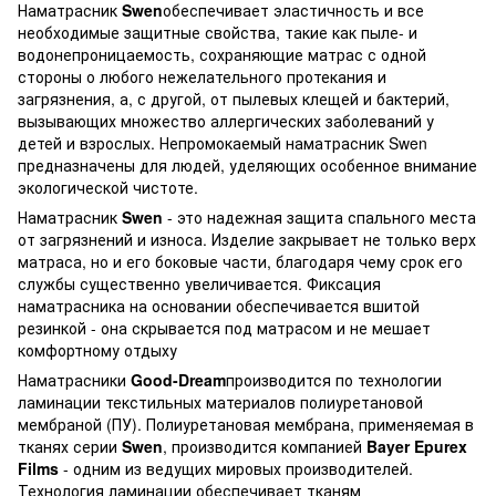
Наматрасник
Swen
обеспечивает эластичность и все
необходимые защитные свойства, такие как пыле- и
водонепроницаемость, сохраняющие матрас с одной
стороны о любого нежелательного протекания и
загрязнения, а, с другой, от пылевых клещей и бактерий,
вызывающих множество аллергических заболеваний у
детей и взрослых. Непромокаемый наматрасник Swen
предназначены для людей, уделяющих особенное внимание
экологической чистоте.
Наматрасник
Swen
- это надежная защита спального места
от загрязнений и износа. Изделие закрывает не только верх
матраса, но и его боковые части, благодаря чему срок его
службы существенно увеличивается. Фиксация
наматрасника на основании обеспечивается вшитой
резинкой - она скрывается под матрасом и не мешает
комфортному отдыху
Наматрасники
Good-Dream
производится по технологии
ламинации текстильных материалов полиуретановой
мембраной (ПУ). Полиуретановая мембрана, применяемая в
тканях серии
Swen
, производится компанией
Bayer Epurex
Films
- одним из ведущих мировых производителей.
Технология ламинации обеспечивает тканям